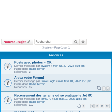
Rechercher
Recherche avanc
Nouveau sujet
3 sujets • Page
1
sur
1
Annonces
Posts avec photos = OK !
Dernier message par
olvalem
«
mer. juil. 27, 2022 5:03 pm
Publié dans
Radio Terrain
Réponses :
3
Aidez votre Forum!
Dernier message par
Strike Eagle
«
mar. févr. 01, 2022 1:21 pm
Publié dans
Radio Terrain
Réponses :
15
1
2
Recensement des terrains où se pratique le Jet RC
Dernier message par
tom5972
«
lun. mai 19, 2025 11:55 am
Publié dans
Radio Terrain
Réponses :
110
1
9
10
11
12
…