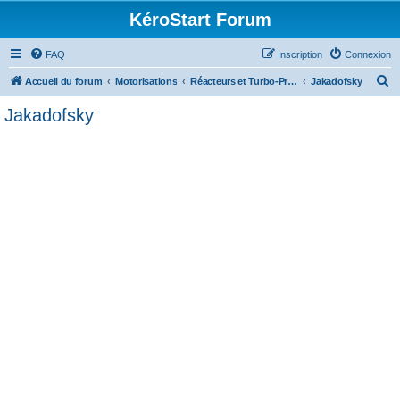
KéroStart Forum
FAQ
Inscription
Connexion
R
Accueil du forum
Motorisations
Réacteurs et Turbo-Propulseurs
Jakadofsky
e
Jakadofsky
c
h
e
r
c
h
e
r