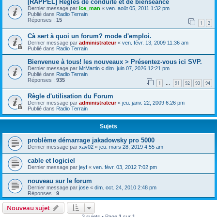
[RAPPEL] Règles de conduite et de bienséance
Dernier message par
ice_man
«
ven. août 05, 2011 1:32 pm
Publié dans
Radio Terrain
Réponses :
15
1
2
Cà sert à quoi un forum? mode d'emploi.
Dernier message par
administrateur
«
ven. févr. 13, 2009 11:36 am
Publié dans
Radio Terrain
Bienvenue à tous! les nouveaux > Présentez-vous ici SVP.
Dernier message par
MrMartin
«
dim. juin 07, 2026 12:21 pm
Publié dans
Radio Terrain
Réponses :
935
1
91
92
93
94
…
Règle d'utilisation du Forum
Dernier message par
administrateur
«
jeu. janv. 22, 2009 6:26 pm
Publié dans
Radio Terrain
Sujets
problème démarrage jakadowsky pro 5000
Dernier message par
xav02
«
jeu. mars 28, 2019 4:55 am
cable et logiciel
Dernier message par
jeyf
«
ven. févr. 03, 2012 7:02 pm
nouveau sur le forum
Dernier message par
jose
«
dim. oct. 24, 2010 2:48 pm
Réponses :
9
Nouveau sujet
3 sujets • Page
1
sur
1