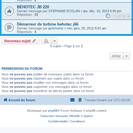
BEHOTEC JB 220
Dernier message par
STEPHANE ECOLAN
«
jeu. déc. 19, 2013 6:45 pm
Réponses :
33
1
2
3
4
Démarreur de turbine behotec j66
Dernier message par
jackmomo
«
ven. janv. 20, 2012 8:01 am
Réponses :
4
Nouveau sujet
6 sujets • Page
1
sur
1
Aller
PERMISSIONS DU FORUM
Vous
ne pouvez pas
publier de nouveaux sujets dans ce forum
Vous
ne pouvez pas
répondre aux sujets dans ce forum
Vous
ne pouvez pas
modifier vos messages dans ce forum
Vous
ne pouvez pas
supprimer vos messages dans ce forum
Vous
ne pouvez pas
transférer de pièces jointes dans ce forum
Accueil du forum
Fuseau horaire sur
UTC+02:00
Développé par
phpBB
® Forum Software © phpBB Limited
Traduction française officielle
©
Qiaeru
Confidentialité
|
Conditions