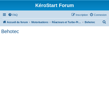
KéroStart Forum
FAQ
Inscription
Connexion
R
Accueil du forum
Motorisations
Réacteurs et Turbo-Propulseurs
Behotec
e
Behotec
c
h
e
r
c
h
e
r