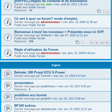
[RAPPEL] Règles de conduite et de bienséance
Dernier message par
ice_man
«
ven. août 05, 2011 1:32 pm
Publié dans
Radio Terrain
Réponses :
15
1
2
Cà sert à quoi un forum? mode d'emploi.
Dernier message par
administrateur
«
ven. févr. 13, 2009 11:36 am
Publié dans
Radio Terrain
Bienvenue à tous! les nouveaux > Présentez-vous ici SVP.
Dernier message par
MrMartin
«
dim. juin 07, 2026 12:21 pm
Publié dans
Radio Terrain
Réponses :
935
1
91
92
93
94
…
Règle d'utilisation du Forum
Dernier message par
administrateur
«
jeu. janv. 22, 2009 6:26 pm
Publié dans
Radio Terrain
Sujets
Behotec 180 Projet ECU X-Power
Dernier message par
Teremel
«
mar. avr. 14, 2026 6:57 pm
presentation
Dernier message par
paulinfrance
«
mer. oct. 04, 2017 8:20 pm
Réponses :
6
problème ecu hornet
Dernier message par
greg030
«
lun. oct. 02, 2017 9:09 am
BF100 turbine
Dernier message par
darkelectrak
«
lun. avr. 13, 2015 12:17 pm
Réponses :
2