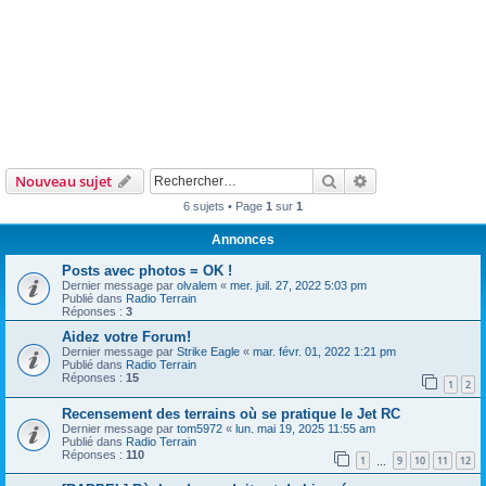
Rechercher
Recherche avanc
Nouveau sujet
6 sujets • Page
1
sur
1
Annonces
Posts avec photos = OK !
Dernier message par
olvalem
«
mer. juil. 27, 2022 5:03 pm
Publié dans
Radio Terrain
Réponses :
3
Aidez votre Forum!
Dernier message par
Strike Eagle
«
mar. févr. 01, 2022 1:21 pm
Publié dans
Radio Terrain
Réponses :
15
1
2
Recensement des terrains où se pratique le Jet RC
Dernier message par
tom5972
«
lun. mai 19, 2025 11:55 am
Publié dans
Radio Terrain
Réponses :
110
1
9
10
11
12
…