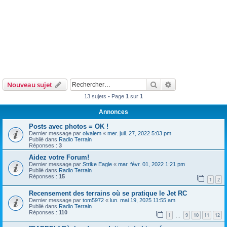
Rechercher
Recherche avanc
Nouveau sujet
13 sujets • Page
1
sur
1
Annonces
Posts avec photos = OK !
Dernier message par
olvalem
«
mer. juil. 27, 2022 5:03 pm
Publié dans
Radio Terrain
Réponses :
3
Aidez votre Forum!
Dernier message par
Strike Eagle
«
mar. févr. 01, 2022 1:21 pm
Publié dans
Radio Terrain
Réponses :
15
1
2
Recensement des terrains où se pratique le Jet RC
Dernier message par
tom5972
«
lun. mai 19, 2025 11:55 am
Publié dans
Radio Terrain
Réponses :
110
1
9
10
11
12
…