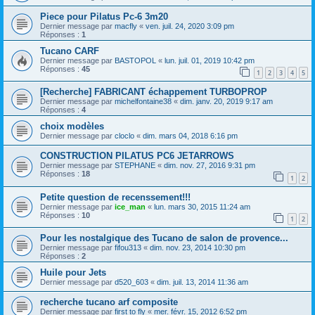
Piece pour Pilatus Pc-6 3m20
Dernier message par
macfly
«
ven. juil. 24, 2020 3:09 pm
Réponses :
1
Tucano CARF
Dernier message par
BASTOPOL
«
lun. juil. 01, 2019 10:42 pm
Réponses :
45
1
2
3
4
5
[Recherche] FABRICANT échappement TURBOPROP
Dernier message par
michelfontaine38
«
dim. janv. 20, 2019 9:17 am
Réponses :
4
choix modèles
Dernier message par
cloclo
«
dim. mars 04, 2018 6:16 pm
CONSTRUCTION PILATUS PC6 JETARROWS
Dernier message par
STEPHANE
«
dim. nov. 27, 2016 9:31 pm
Réponses :
18
1
2
Petite question de recenssement!!!
Dernier message par
ice_man
«
lun. mars 30, 2015 11:24 am
Réponses :
10
1
2
Pour les nostalgique des Tucano de salon de provence...
Dernier message par
fifou313
«
dim. nov. 23, 2014 10:30 pm
Réponses :
2
Huile pour Jets
Dernier message par
d520_603
«
dim. juil. 13, 2014 11:36 am
recherche tucano arf composite
Dernier message par
first to fly
«
mer. févr. 15, 2012 6:52 pm