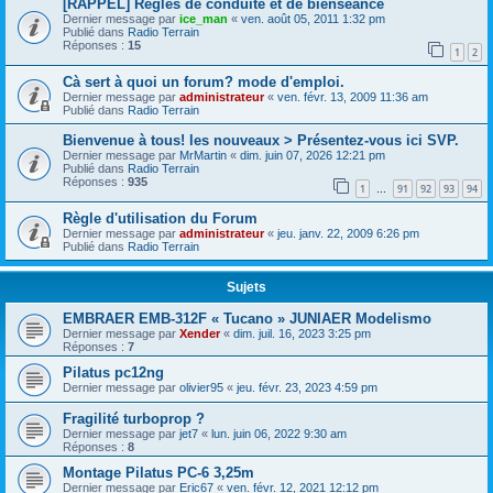
[RAPPEL] Règles de conduite et de bienséance
Dernier message par
ice_man
«
ven. août 05, 2011 1:32 pm
Publié dans
Radio Terrain
Réponses :
15
1
2
Cà sert à quoi un forum? mode d'emploi.
Dernier message par
administrateur
«
ven. févr. 13, 2009 11:36 am
Publié dans
Radio Terrain
Bienvenue à tous! les nouveaux > Présentez-vous ici SVP.
Dernier message par
MrMartin
«
dim. juin 07, 2026 12:21 pm
Publié dans
Radio Terrain
Réponses :
935
1
91
92
93
94
…
Règle d'utilisation du Forum
Dernier message par
administrateur
«
jeu. janv. 22, 2009 6:26 pm
Publié dans
Radio Terrain
Sujets
EMBRAER EMB-312F « Tucano » JUNIAER Modelismo
Dernier message par
Xender
«
dim. juil. 16, 2023 3:25 pm
Réponses :
7
Pilatus pc12ng
Dernier message par
olivier95
«
jeu. févr. 23, 2023 4:59 pm
Fragilité turboprop ?
Dernier message par
jet7
«
lun. juin 06, 2022 9:30 am
Réponses :
8
Montage Pilatus PC-6 3,25m
Dernier message par
Eric67
«
ven. févr. 12, 2021 12:12 pm