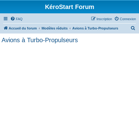
KéroStart Forum
FAQ
Inscription
Connexion
R
Accueil du forum
Modèles réduits
Avions à Turbo-Propulseurs
e
Avions à Turbo-Propulseurs
c
h
e
r
c
h
e
r