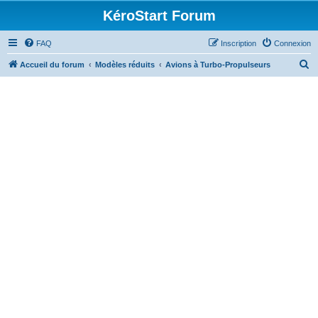
KéroStart Forum
FAQ
Inscription
Connexion
R
Accueil du forum
Modèles réduits
Avions à Turbo-Propulseurs
e
c
h
e
r
c
h
e
r