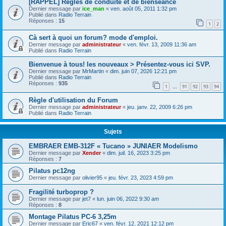
[RAPPEL] Règles de conduite et de bienséance
Dernier message par
ice_man
«
ven. août 05, 2011 1:32 pm
Publié dans
Radio Terrain
Réponses :
15
1
2
Cà sert à quoi un forum? mode d'emploi.
Dernier message par
administrateur
«
ven. févr. 13, 2009 11:36 am
Publié dans
Radio Terrain
Bienvenue à tous! les nouveaux > Présentez-vous ici SVP.
Dernier message par
MrMartin
«
dim. juin 07, 2026 12:21 pm
Publié dans
Radio Terrain
Réponses :
935
1
91
92
93
94
…
Règle d'utilisation du Forum
Dernier message par
administrateur
«
jeu. janv. 22, 2009 6:26 pm
Publié dans
Radio Terrain
Sujets
EMBRAER EMB-312F « Tucano » JUNIAER Modelismo
Dernier message par
Xender
«
dim. juil. 16, 2023 3:25 pm
Réponses :
7
Pilatus pc12ng
Dernier message par
olivier95
«
jeu. févr. 23, 2023 4:59 pm
Fragilité turboprop ?
Dernier message par
jet7
«
lun. juin 06, 2022 9:30 am
Réponses :
8
Montage Pilatus PC-6 3,25m
Dernier message par
Eric67
«
ven. févr. 12, 2021 12:12 pm