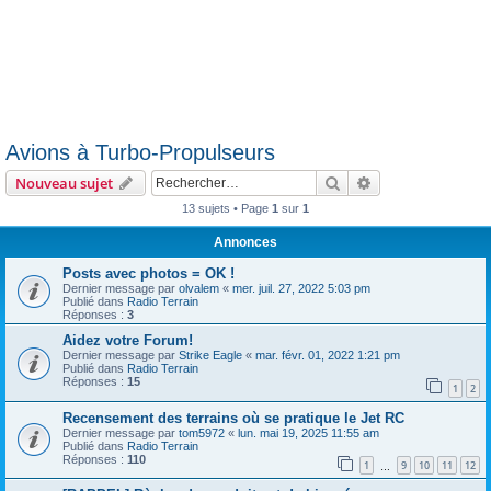
Avions à Turbo-Propulseurs
Rechercher
Recherche avanc
Nouveau sujet
13 sujets • Page
1
sur
1
Annonces
Posts avec photos = OK !
Dernier message par
olvalem
«
mer. juil. 27, 2022 5:03 pm
Publié dans
Radio Terrain
Réponses :
3
Aidez votre Forum!
Dernier message par
Strike Eagle
«
mar. févr. 01, 2022 1:21 pm
Publié dans
Radio Terrain
Réponses :
15
1
2
Recensement des terrains où se pratique le Jet RC
Dernier message par
tom5972
«
lun. mai 19, 2025 11:55 am
Publié dans
Radio Terrain
Réponses :
110
1
9
10
11
12
…