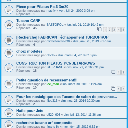
Piece pour Pilatus Pc-6 3m20
Dernier message par
macfly
«
ven. juil. 24, 2020 3:09 pm
Réponses :
1
Tucano CARF
Dernier message par
BASTOPOL
«
lun. juil. 01, 2019 10:42 pm
Réponses :
45
1
2
3
4
5
[Recherche] FABRICANT échappement TURBOPROP
Dernier message par
michelfontaine38
«
dim. janv. 20, 2019 9:17 am
Réponses :
4
choix modèles
Dernier message par
cloclo
«
dim. mars 04, 2018 6:16 pm
CONSTRUCTION PILATUS PC6 JETARROWS
Dernier message par
STEPHANE
«
dim. nov. 27, 2016 9:31 pm
Réponses :
18
1
2
Petite question de recenssement!!!
Dernier message par
ice_man
«
lun. mars 30, 2015 11:24 am
Réponses :
10
1
2
Pour les nostalgique des Tucano de salon de provence...
Dernier message par
fifou313
«
dim. nov. 23, 2014 10:30 pm
Réponses :
2
Huile pour Jets
Dernier message par
d520_603
«
dim. juil. 13, 2014 11:36 am
recherche tucano arf composite
Dernier message par
first to fly
«
mer. févr. 15, 2012 6:52 pm