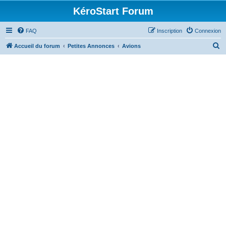
KéroStart Forum
FAQ
Inscription
Connexion
R
Accueil du forum
Petites Annonces
Avions
e
c
h
e
r
c
h
e
r