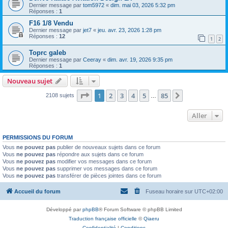
Dernier message par
tom5972
«
dim. mai 03, 2026 5:32 pm
Réponses :
1
F16 1/8 Vendu
Dernier message par
jet7
«
jeu. avr. 23, 2026 1:28 pm
Réponses :
12
1
2
Toprc galeb
Dernier message par
Ceeray
«
dim. avr. 19, 2026 9:35 pm
Réponses :
1
Nouveau sujet
Page
1
sur
85
1
2
3
4
5
85
Suivant
2108 sujets
…
Aller
PERMISSIONS DU FORUM
Vous
ne pouvez pas
publier de nouveaux sujets dans ce forum
Vous
ne pouvez pas
répondre aux sujets dans ce forum
Vous
ne pouvez pas
modifier vos messages dans ce forum
Vous
ne pouvez pas
supprimer vos messages dans ce forum
Vous
ne pouvez pas
transférer de pièces jointes dans ce forum
Accueil du forum
Fuseau horaire sur
UTC+02:00
Développé par
phpBB
® Forum Software © phpBB Limited
Traduction française officielle
©
Qiaeru
Confidentialité
|
Conditions