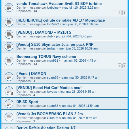
vendu Tomahawk Aviation Swift S1 EDF turbine
Dernier message par
jdeboine
«
mer. juin 10, 2026 3:16 pm
Réponses :
14
1
2
[RECHERCHE] cellule de rafale AD 1/7 Monoplace
Dernier message par
tom5972
«
lun. juin 08, 2026 1:16 pm
[VENDU] : DIAMOND + M210TS
Dernier message par
dleb
«
jeu. juin 04, 2026 5:40 pm
[Vendu] SU30 Skymaster Jets, en pack PNP
Dernier message par
jimibar
«
mer. juin 03, 2026 10:39 am
Boomerang TORUS Navy scheme
Dernier message par
mvn931
«
mar. juin 02, 2026 4:43 pm
Réponses :
13
1
2
( Vend ) DIAMON
Dernier message par
scam38
«
sam. mai 30, 2026 9:47 am
Réponses :
1
[VENDU] Rebel Hot Carf Models neuf
Dernier message par
jetyves
«
jeu. mai 28, 2026 9:35 am
Réponses :
4
DE-3D Sport
Dernier message par
scam38
«
lun. mai 04, 2026 11:54 am
(Vends) Jet BOOMERANG ELAN 2.2m
Dernier message par
Gilles06
«
lun. mai 04, 2026 9:46 am
Réponses :
2
Derive Rafale Aviation Design 1/7