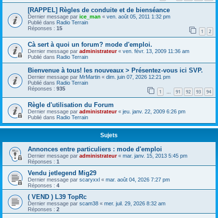
[RAPPEL] Règles de conduite et de bienséance
Dernier message par
ice_man
«
ven. août 05, 2011 1:32 pm
Publié dans
Radio Terrain
Réponses :
15
1
2
Cà sert à quoi un forum? mode d'emploi.
Dernier message par
administrateur
«
ven. févr. 13, 2009 11:36 am
Publié dans
Radio Terrain
Bienvenue à tous! les nouveaux > Présentez-vous ici SVP.
Dernier message par
MrMartin
«
dim. juin 07, 2026 12:21 pm
Publié dans
Radio Terrain
Réponses :
935
1
91
92
93
94
…
Règle d'utilisation du Forum
Dernier message par
administrateur
«
jeu. janv. 22, 2009 6:26 pm
Publié dans
Radio Terrain
Sujets
Annonces entre particuliers : mode d'emploi
Dernier message par
administrateur
«
mar. janv. 15, 2013 5:45 pm
Réponses :
1
Vendu jetlegend Mig29
Dernier message par
scaryxxl
«
mar. août 04, 2026 7:27 pm
Réponses :
4
( VEND ) L39 TopRc
Dernier message par
scam38
«
mer. juil. 29, 2026 8:32 am
Réponses :
2