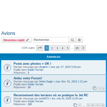
Avions
Rechercher
Recherche avanc
Nouveau sujet
Page
1
sur
85
1
2
3
4
5
85
Suivant
2108 sujets
…
Annonces
Posts avec photos = OK !
Dernier message par
olvalem
«
mer. juil. 27, 2022 5:03 pm
Publié dans
Radio Terrain
Réponses :
3
Aidez votre Forum!
Dernier message par
Strike Eagle
«
mar. févr. 01, 2022 1:21 pm
Publié dans
Radio Terrain
Réponses :
15
1
2
Recensement des terrains où se pratique le Jet RC
Dernier message par
tom5972
«
lun. mai 19, 2025 11:55 am
Publié dans
Radio Terrain
Réponses :
110
1
9
10
11
12
…