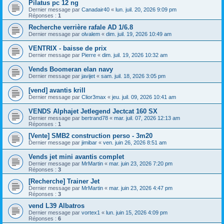
Pilatus pc 12 ng
Dernier message par
Canadair40
«
lun. juil. 20, 2026 9:09 pm
Réponses :
1
Recherche verrière rafale AD 1/6.8
Dernier message par
olvalem
«
dim. juil. 19, 2026 10:49 am
VENTRIX - baisse de prix
Dernier message par
Pierre
«
dim. juil. 19, 2026 10:32 am
Vends Boomeran elan navy
Dernier message par
javijet
«
sam. juil. 18, 2026 3:05 pm
[vend] avantis krill
Dernier message par
Clior3max
«
jeu. juil. 09, 2026 10:41 am
VENDS Alphajet Jetlegend Jectcat 160 SX
Dernier message par
bertrand78
«
mar. juil. 07, 2026 12:13 am
Réponses :
1
[Vente] SMB2 construction perso - 3m20
Dernier message par
jimibar
«
ven. juin 26, 2026 8:51 am
Vends jet mini avantis complet
Dernier message par
MrMartin
«
mar. juin 23, 2026 7:20 pm
Réponses :
3
[Recherche] Trainer Jet
Dernier message par
MrMartin
«
mar. juin 23, 2026 4:47 pm
Réponses :
3
vend L39 Albatros
Dernier message par
vortex1
«
lun. juin 15, 2026 4:09 pm
Réponses :
6