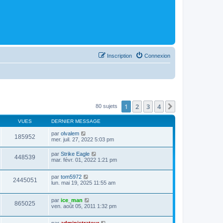
Inscription
Connexion
1
2
3
4
Suivant
80 sujets
VUES
DERNIER MESSAGE
par
olvalem
185952
mer. juil. 27, 2022 5:03 pm
par
Strike Eagle
448539
mar. févr. 01, 2022 1:21 pm
par
tom5972
2445051
lun. mai 19, 2025 11:55 am
par
ice_man
865025
ven. août 05, 2011 1:32 pm