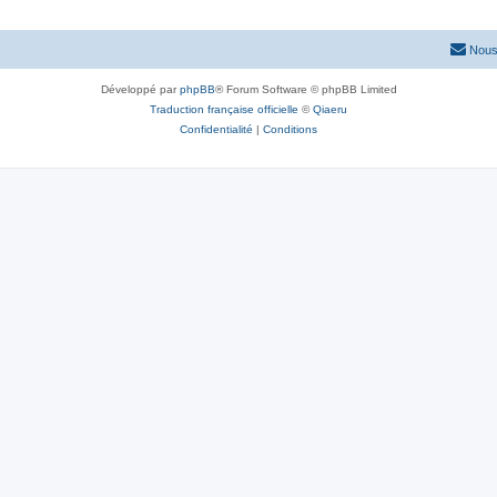
Nous
Développé par
phpBB
® Forum Software © phpBB Limited
Traduction française officielle
©
Qiaeru
Confidentialité
|
Conditions