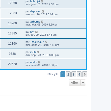
par
holicojet
12268
ven. janv. 31, 2020 4:32 pm
par
dapower
12633
mer. oct. 16, 2019 5:02 pm
par
airborne
10200
mar. févr. 05, 2019 5:19 pm
par
jeyf
13885
lun. oct. 29, 2018 3:48 pm
par
Tracking27
11160
mar. sept. 25, 2018 7:41 pm
par
rs86
9638
dim. sept. 23, 2018 8:03 pm
par
andre
20620
mer. août 01, 2018 8:36 pm
1
2
3
4
Suivant
80 sujets
Aller