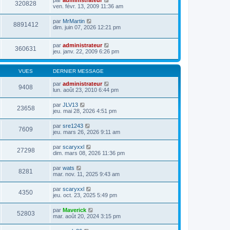
par
administrateur
320828
ven. févr. 13, 2009 11:36 am
par
MrMartin
8891412
dim. juin 07, 2026 12:21 pm
par
administrateur
360631
jeu. janv. 22, 2009 6:26 pm
VUES
DERNIER MESSAGE
par
administrateur
9408
lun. août 23, 2010 6:44 pm
par
JLV13
23658
jeu. mai 28, 2026 4:51 pm
par
sre1243
7609
jeu. mars 26, 2026 9:11 am
par
scaryxxl
27298
dim. mars 08, 2026 11:36 pm
par
wats
8281
mar. nov. 11, 2025 9:43 am
par
scaryxxl
4350
jeu. oct. 23, 2025 5:49 pm
par
Maverick
52803
mar. août 20, 2024 3:15 pm