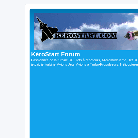
KéroStart Forum
Passionnés de la turbine RC, Jets à réacteurs, l'Aeromodelisme, Jet 
jetcat, jet turbine, Avions Jets, Avions à Turbo-Propulseurs, Hélicoptè