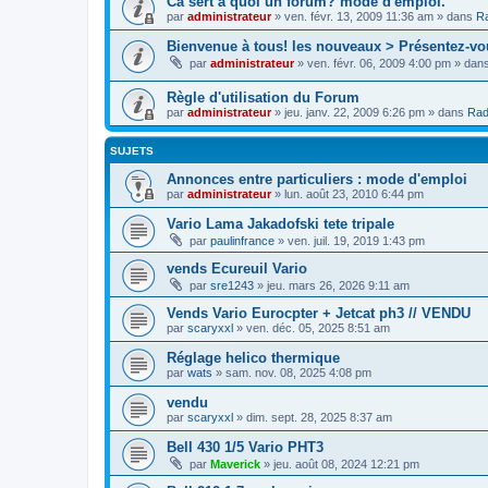
Cà sert à quoi un forum? mode d'emploi.
par
administrateur
»
ven. févr. 13, 2009 11:36 am
» dans
Ra
Bienvenue à tous! les nouveaux > Présentez-vo
par
administrateur
»
ven. févr. 06, 2009 4:00 pm
» dan
Règle d'utilisation du Forum
par
administrateur
»
jeu. janv. 22, 2009 6:26 pm
» dans
Rad
SUJETS
Annonces entre particuliers : mode d'emploi
par
administrateur
»
lun. août 23, 2010 6:44 pm
Vario Lama Jakadofski tete tripale
par
paulinfrance
»
ven. juil. 19, 2019 1:43 pm
vends Ecureuil Vario
par
sre1243
»
jeu. mars 26, 2026 9:11 am
Vends Vario Eurocpter + Jetcat ph3 // VENDU
par
scaryxxl
»
ven. déc. 05, 2025 8:51 am
Réglage helico thermique
par
wats
»
sam. nov. 08, 2025 4:08 pm
vendu
par
scaryxxl
»
dim. sept. 28, 2025 8:37 am
Bell 430 1/5 Vario PHT3
par
Maverick
»
jeu. août 08, 2024 12:21 pm