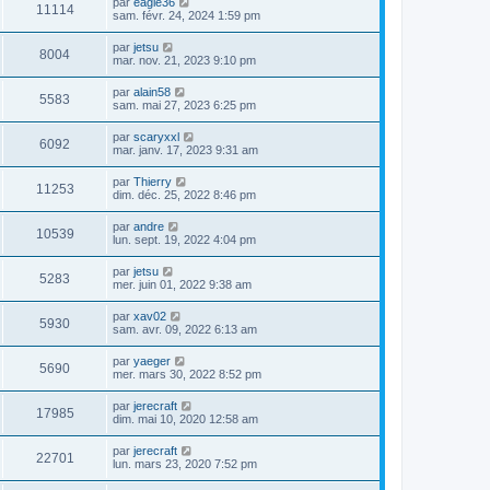
par
eagle36
11114
sam. févr. 24, 2024 1:59 pm
par
jetsu
8004
mar. nov. 21, 2023 9:10 pm
par
alain58
5583
sam. mai 27, 2023 6:25 pm
par
scaryxxl
6092
mar. janv. 17, 2023 9:31 am
par
Thierry
11253
dim. déc. 25, 2022 8:46 pm
par
andre
10539
lun. sept. 19, 2022 4:04 pm
par
jetsu
5283
mer. juin 01, 2022 9:38 am
par
xav02
5930
sam. avr. 09, 2022 6:13 am
par
yaeger
5690
mer. mars 30, 2022 8:52 pm
par
jerecraft
17985
dim. mai 10, 2020 12:58 am
par
jerecraft
22701
lun. mars 23, 2020 7:52 pm