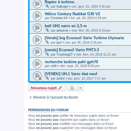
Raptor à turbine.
par
holicojet
»
ven. janv. 31, 2020 4:32 pm
Hélico Century Radikal G30 V2
par
Christian 04
»
lun. juil. 29, 2019 2:59 pm
bell UH1 vario en 2,5 m
par
airborne
»
mar. févr. 05, 2019 5:19 pm
[Vends] big Ecureuil Vario Turbine lilymarie
par
jeyf
»
ven. juil. 06, 2018 2:18 pm
[vends] Ecureuil Vario PHT3-3
par
Tracking27
»
mer. févr. 14, 2018 11:21 am
recherche turbine pahl gph70
par
rs86
»
dim. sept. 23, 2018 8:03 pm
[VENDU] UH-1 Vario état neuf
par
andre
»
jeu. janv. 12, 2017 7:17 am
Nouveau sujet
Revenir à l’accueil du forum
PERMISSIONS DU FORUM
Vous
ne pouvez pas
publier de nouveaux sujets dans ce forum
Vous
ne pouvez pas
répondre aux sujets dans ce forum
Vous
ne pouvez pas
modifier vos messages dans ce forum
Vous
ne pouvez pas
supprimer vos messages dans ce forum