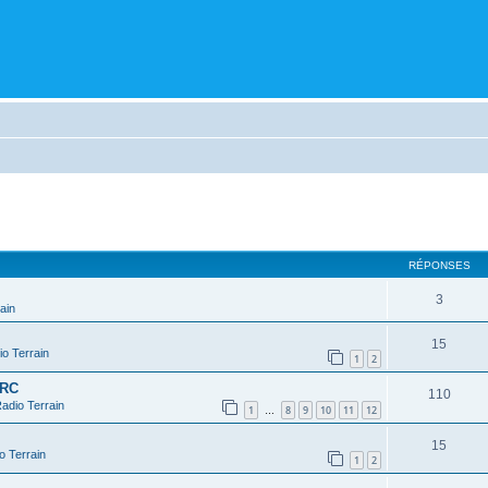
cher
cherche avancée
RÉPONSES
3
ain
15
o Terrain
1
2
 RC
110
adio Terrain
1
8
9
10
11
12
…
15
o Terrain
1
2