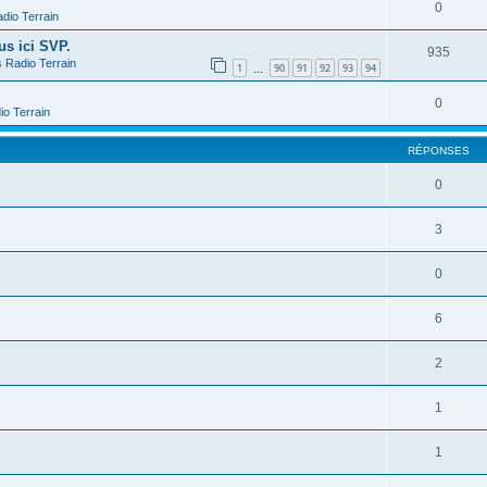
0
dio Terrain
us ici SVP.
935
s
Radio Terrain
1
90
91
92
93
94
…
0
io Terrain
RÉPONSES
0
3
0
6
2
1
1