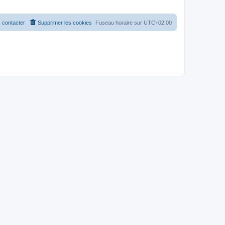
 contacter
Supprimer les cookies
Fuseau horaire sur
UTC+02:00