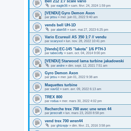
Bell 212 1:7 scale vario
par
eagle36
»
sam. févr. 24, 2024 1:59 pm
[VENDU] Gyro Demon Axon
par
jetsu
»
mer. juin 01, 2022 9:40 am
vends bell UH-1D
par
alain58
»
sam. mai 27, 2023 6:25 pm
Vario Ecureuil AS 350 1:7 // vendu
par
scaryxxl
»
lun. nov. 28, 2022 10:41 pm
[Vends] EC-145 "lakota" 1/6 PTH-3
par
tabecofly
»
sam. oct. 04, 2014 9:00 pm
[VENDU] Starwood lama turbine jakadowski
par
andre
»
dim. sept. 12, 2021 7:51 am
Gyro Demon Axon
par
jetsu
»
mer. juin 01, 2022 9:38 am
Maquettes turbine
par
xav02
»
sam. avr. 09, 2022 6:13 am
TREX 800
par
rodua
»
mer. mars 30, 2022 4:02 pm
Recherche trex 700 avec une wren 44
par
jerecraft
»
lun. mars 23, 2020 8:58 pm
vend trex 700 wren44
par
ghtzepjv
»
dim. févr. 21, 2016 3:58 pm