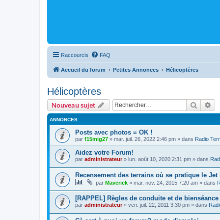
Raccourcis
FAQ
Accueil du forum
Petites Annonces
Hélicoptères
Hélicoptères
Recher
Re
Nouveau sujet
ANNONCES
Posts avec photos = OK !
par
f15mig27
»
mar. juil. 26, 2022 2:46 pm
» dans
Radio Terr
Aidez votre Forum!
par
administrateur
»
lun. août 10, 2020 2:31 pm
» dans
Radi
Recensement des terrains où se pratique le Jet
par
Maverick
»
mar. nov. 24, 2015 7:20 am
» dans
R
[RAPPEL] Règles de conduite et de bienséance
par
administrateur
»
ven. juil. 22, 2011 3:30 pm
» dans
Radi