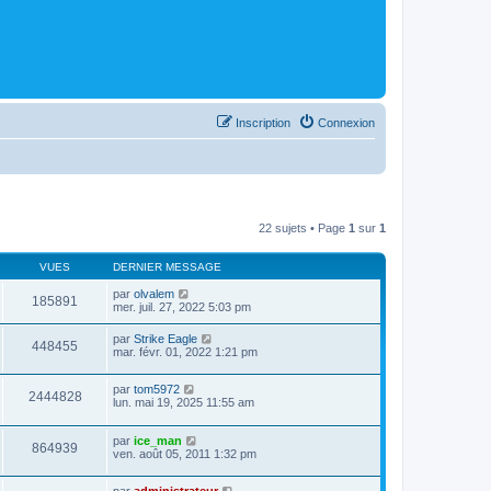
Inscription
Connexion
22 sujets • Page
1
sur
1
VUES
DERNIER MESSAGE
par
olvalem
185891
mer. juil. 27, 2022 5:03 pm
par
Strike Eagle
448455
mar. févr. 01, 2022 1:21 pm
par
tom5972
2444828
lun. mai 19, 2025 11:55 am
par
ice_man
864939
ven. août 05, 2011 1:32 pm