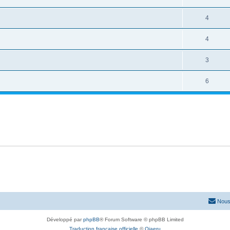
4
4
3
6
Nous
Développé par
phpBB
® Forum Software © phpBB Limited
Traduction française officielle
©
Qiaeru