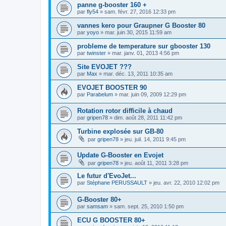
panne g-booster 160 +
par
fly54
»
sam. févr. 27, 2016 12:33 pm
vannes kero pour Graupner G Booster 80
par
yoyo
»
mar. juin 30, 2015 11:59 am
probleme de temperature sur gbooster 130
par
twinster
»
mar. janv. 01, 2013 4:56 pm
Site EVOJET ???
par
Max
»
mar. déc. 13, 2011 10:35 am
EVOJET BOOSTER 90
par
Parabelum
»
mar. juin 09, 2009 12:29 pm
Rotation rotor difficile à chaud
par
gripen78
»
dim. août 28, 2011 11:42 pm
Turbine explosée sur GB-80
par
gripen78
»
jeu. juil. 14, 2011 9:45 pm
Update G-Booster en Evojet
par
gripen78
»
jeu. août 11, 2011 3:28 pm
Le futur d'EvoJet...
par
Stéphane PERUSSAULT
»
jeu. avr. 22, 2010 12:02 pm
G-Booster 80+
par
samsam
»
sam. sept. 25, 2010 1:50 pm
ECU G BOOSTER 80+