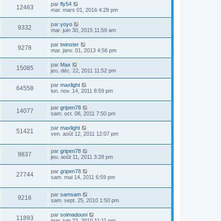
par
fly54
12463
mar. mars 01, 2016 4:28 pm
par
yoyo
9332
mar. juin 30, 2015 11:59 am
par
twinster
9278
mar. janv. 01, 2013 4:56 pm
par
Max
15085
jeu. déc. 22, 2011 11:52 pm
par
maxlight
64558
lun. nov. 14, 2011 8:59 pm
par
gripen78
14077
sam. oct. 08, 2011 7:50 pm
par
maxlight
51421
ven. août 12, 2011 12:07 pm
par
gripen78
9837
jeu. août 11, 2011 3:28 pm
par
gripen78
27744
sam. mai 14, 2011 6:59 pm
par
samsam
9216
sam. sept. 25, 2010 1:50 pm
par
soimadouni
11893
mar. juin 22, 2010 11:11 pm