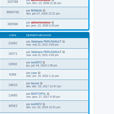
par
administrateur
320789
ven. févr. 13, 2009 11:36 am
par
MrMartin
8890760
dim. juin 07, 2026 12:21 pm
par
administrateur
360596
jeu. janv. 22, 2009 6:26 pm
VUES
DERNIER MESSAGE
par
Stéphane PERUSSAULT
31692
mar. mai 10, 2011 4:09 pm
par
Stéphane PERUSSAULT
18371
mar. mai 10, 2011 4:09 pm
par
tom5972
10692
jeu. juil. 04, 2024 1:38 pm
par
j-pax
6368
mer. oct. 19, 2022 1:11 pm
par
lavoue
18610
dim. déc. 03, 2017 12:47 pm
par
BASTOPOL
13485
ven. janv. 27, 2017 6:30 pm
par
tom5972
36563
dim. oct. 02, 2016 10:31 pm