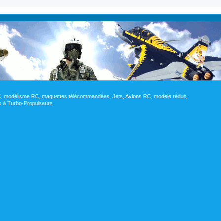
RC, modélisme RC, maquettes télécommandées, Jets, Avions RC, modèle réduit,
res à Turbo-Propulseurs