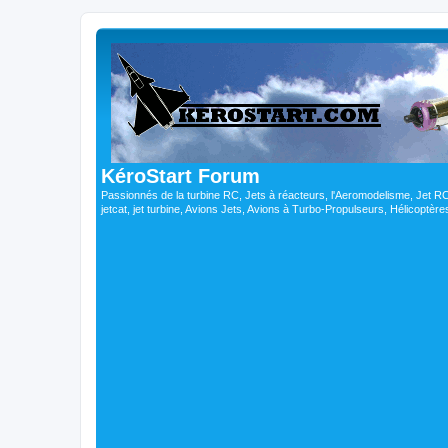
KéroStart Forum
Passionnés de la turbine RC, Jets à réacteurs, l'Aeromodelisme, Jet 
jetcat, jet turbine, Avions Jets, Avions à Turbo-Propulseurs, Hélicoptè