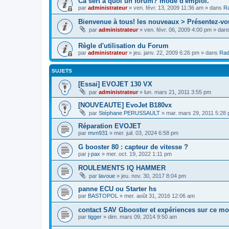
Cà sert à quoi un forum? mode d'emploi.
par
administrateur
»
ven. févr. 13, 2009 11:36 am
» dans
Ra
Bienvenue à tous! les nouveaux > Présentez-vo
par
administrateur
»
ven. févr. 06, 2009 4:00 pm
» dan
Règle d'utilisation du Forum
par
administrateur
»
jeu. janv. 22, 2009 6:26 pm
» dans
Rad
SUJETS
[Essai] EVOJET 130 VX
par
administrateur
»
lun. mars 21, 2011 3:55 pm
[NOUVEAUTE] EvoJet B180vx
par
Stéphane PERUSSAULT
»
mar. mars 29, 2011 5:28
Réparation EVOJET
par
mvn931
»
mer. juil. 03, 2024 6:58 pm
G booster 80 : capteur de vitesse ?
par
j-pax
»
mer. oct. 19, 2022 1:11 pm
ROULEMENTS IQ HAMMER
par
lavoue
»
jeu. nov. 30, 2017 8:04 pm
panne ECU ou Starter hs
par
BASTOPOL
»
mer. août 31, 2016 12:06 am
contact SAV Gbooster et expériences sur ce mo
par
tigger
»
dim. mars 09, 2014 9:50 am