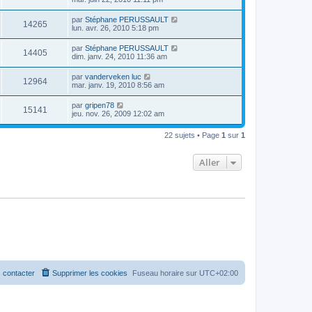
par
Stéphane PERUSSAULT
14265
lun. avr. 26, 2010 5:18 pm
par
Stéphane PERUSSAULT
14405
dim. janv. 24, 2010 11:36 am
par
vanderveken luc
12964
mar. janv. 19, 2010 8:56 am
par
gripen78
15141
jeu. nov. 26, 2009 12:02 am
22 sujets • Page
1
sur
1
Aller
 contacter
Supprimer les cookies
Fuseau horaire sur
UTC+02:00