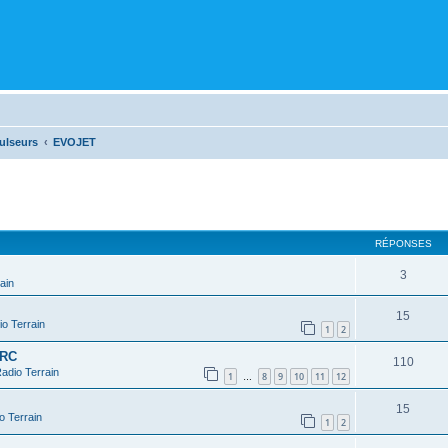
ulseurs
EVOJET
cher
cherche avancée
RÉPONSES
3
ain
15
o Terrain
1
2
 RC
110
adio Terrain
1
8
9
10
11
12
…
15
o Terrain
1
2