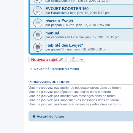
par
soimadouni
»
ven. juin 18, 2010 11:13 am
EVOJET BOOSTER 160
par
Parabelum
»
mar. janv. 19, 2010 5:12 pm
réacteur Evojet
par
panpan55
»
ven. janv. 22, 2010 11:47 pm
manuel
par
vanderveken luc
»
dim. janv. 17, 2010 11:15 pm
Fiabilité des Evojet?
par
gripen78
»
mer. sept. 16, 2009 8:10 pm
Nouveau sujet
Revenir à l’accueil du forum
PERMISSIONS DU FORUM
Vous
ne pouvez pas
publier de nouveaux sujets dans ce forum
Vous
ne pouvez pas
répondre aux sujets dans ce forum
Vous
ne pouvez pas
modifier vos messages dans ce forum
Vous
ne pouvez pas
supprimer vos messages dans ce forum
Vous
ne pouvez pas
transférer de pièces jointes dans ce forum
Accueil du forum