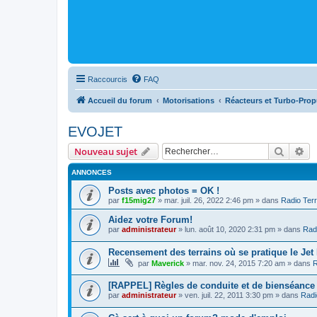
Raccourcis
FAQ
Accueil du forum
Motorisations
Réacteurs et Turbo-Prop
EVOJET
Recher
Re
Nouveau sujet
ANNONCES
Posts avec photos = OK !
par
f15mig27
»
mar. juil. 26, 2022 2:46 pm
» dans
Radio Terr
Aidez votre Forum!
par
administrateur
»
lun. août 10, 2020 2:31 pm
» dans
Radi
Recensement des terrains où se pratique le Jet
par
Maverick
»
mar. nov. 24, 2015 7:20 am
» dans
R
[RAPPEL] Règles de conduite et de bienséance
par
administrateur
»
ven. juil. 22, 2011 3:30 pm
» dans
Radi