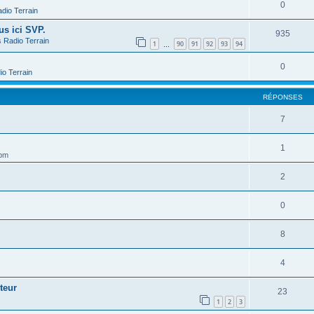
0
dio Terrain
us ici SVP.
935
s
Radio Terrain
1
90
91
92
93
94
…
0
io Terrain
RÉPONSES
7
1
 pm
2
0
8
4
teur
23
1
2
3