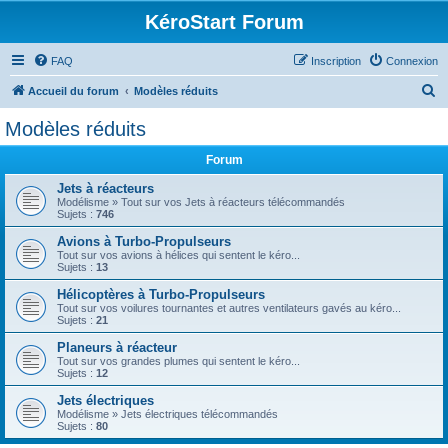
KéroStart Forum
FAQ
Inscription
Connexion
R
Accueil du forum
Modèles réduits
e
Modèles réduits
c
Forum
h
e
Jets à réacteurs
Modélisme » Tout sur vos Jets à réacteurs télécommandés
r
Sujets :
746
c
Avions à Turbo-Propulseurs
Tout sur vos avions à hélices qui sentent le kéro...
h
Sujets :
13
e
Hélicoptères à Turbo-Propulseurs
r
Tout sur vos voilures tournantes et autres ventilateurs gavés au kéro...
Sujets :
21
Planeurs à réacteur
Tout sur vos grandes plumes qui sentent le kéro...
Sujets :
12
Jets électriques
Modélisme » Jets électriques télécommandés
Sujets :
80