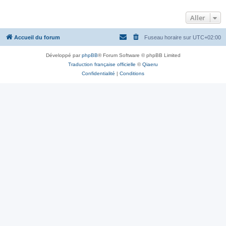
Aller
Accueil du forum
Fuseau horaire sur
UTC+02:00
Développé par
phpBB
® Forum Software © phpBB Limited
Traduction française officielle
©
Qiaeru
Confidentialité
|
Conditions