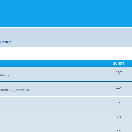
ulseurs
SUJETS
137
rbines
114
rlin 160, Merlin 90,...
5
28
22