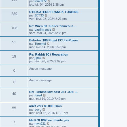
u
C
par
tom5972
r
r
l
l
o
jeu. juil. 04, 2024 1:38 pm
m
n
e
t
n
e
i
d
e
s
UTILISATEUR FRANCK TURBINE
s
e
e
289
r
u
C
par
JET33
s
r
r
l
l
o
ven. févr. 23, 2024 5:21 pm
a
m
n
e
t
n
g
e
i
d
e
s
e
Re: Wren 80 Jubilee flameout …
s
e
e
108
r
u
C
par
paulinfrance
s
r
r
l
l
o
sam. mai 24, 2025 5:38 pm
a
m
n
e
t
n
g
e
i
d
e
s
e
Behotec 180 Projet ECU X-Power
s
e
e
51
r
u
C
par
Teremel
s
r
r
l
l
o
mar. avr. 14, 2026 6:57 pm
a
m
n
e
t
n
g
e
i
d
e
s
e
Re: Rabbit 90 / Réparation
s
e
e
19
r
u
C
par
j-pax
s
r
r
l
l
o
jeu. déc. 26, 2024 2:07 pm
a
m
n
e
t
n
g
e
i
d
e
s
e
Aucun message
s
e
e
0
r
u
s
r
r
l
l
a
m
n
e
t
g
e
Aucun message
i
d
e
0
e
s
e
e
r
s
r
r
l
a
m
n
e
Re: Turbine low cost JET JOE …
g
40
e
i
d
C
par
funjet
e
s
e
e
o
mer. mai 19, 2010 7:42 pm
s
r
r
n
a
m
n
s
arrêt vers 85.000 T/mn
g
55
e
i
u
C
par
yoyo
e
s
e
l
o
mar. août 16, 2016 11:21 am
s
r
t
n
a
m
e
s
Ma KOLIBRI ne chante pas
g
7
e
r
u
C
par
mvn931
e
s
l
l
o
dim. juin 21, 2020 11:16 am