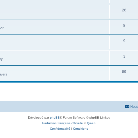
26
8
mer
9
3
ky
89
ivers
Nous
Développé par
phpBB
® Forum Software © phpBB Limited
Traduction française officielle
©
Qiaeru
Confidentialité
|
Conditions