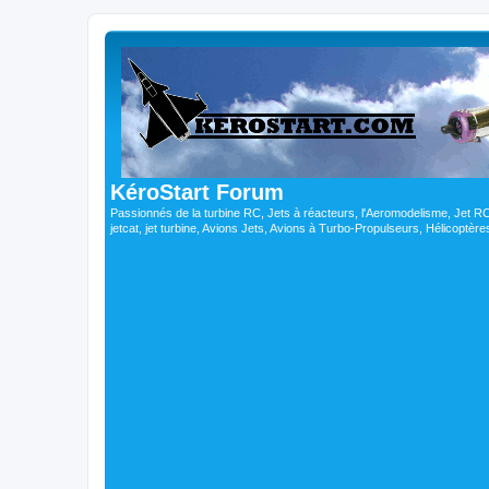
KéroStart Forum
Passionnés de la turbine RC, Jets à réacteurs, l'Aeromodelisme, Jet 
jetcat, jet turbine, Avions Jets, Avions à Turbo-Propulseurs, Hélicoptè