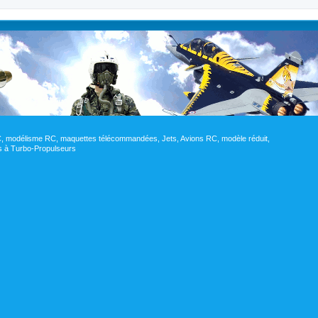
RC, modélisme RC, maquettes télécommandées, Jets, Avions RC, modèle réduit,
res à Turbo-Propulseurs