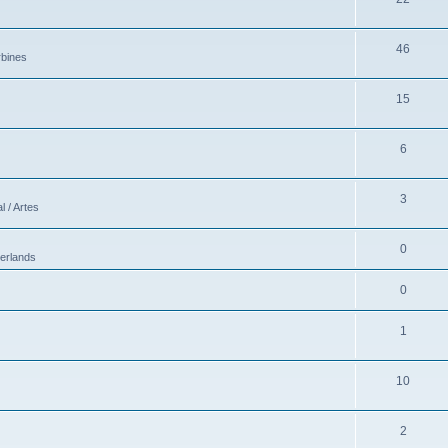
46
rbines
15
6
3
 / Artes
0
erlands
0
1
10
2