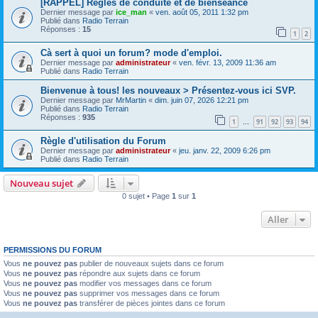
[RAPPEL] Règles de conduite et de bienséance
Dernier message par
ice_man
«
ven. août 05, 2011 1:32 pm
Publié dans
Radio Terrain
Réponses :
15
1
2
Cà sert à quoi un forum? mode d'emploi.
Dernier message par
administrateur
«
ven. févr. 13, 2009 11:36 am
Publié dans
Radio Terrain
Bienvenue à tous! les nouveaux > Présentez-vous ici SVP.
Dernier message par
MrMartin
«
dim. juin 07, 2026 12:21 pm
Publié dans
Radio Terrain
Réponses :
935
1
91
92
93
94
…
Règle d'utilisation du Forum
Dernier message par
administrateur
«
jeu. janv. 22, 2009 6:26 pm
Publié dans
Radio Terrain
Nouveau sujet
0 sujet • Page
1
sur
1
Aller
PERMISSIONS DU FORUM
Vous
ne pouvez pas
publier de nouveaux sujets dans ce forum
Vous
ne pouvez pas
répondre aux sujets dans ce forum
Vous
ne pouvez pas
modifier vos messages dans ce forum
Vous
ne pouvez pas
supprimer vos messages dans ce forum
Vous
ne pouvez pas
transférer de pièces jointes dans ce forum