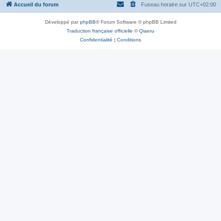
Accueil du forum
Fuseau horaire sur
UTC+02:00
Développé par
phpBB
® Forum Software © phpBB Limited
Traduction française officielle
©
Qiaeru
Confidentialité
|
Conditions