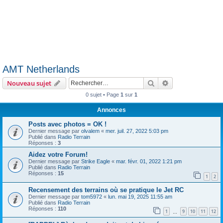
AMT Netherlands
Rechercher
Recherche avanc
Nouveau sujet
0 sujet • Page
1
sur
1
Annonces
Posts avec photos = OK !
Dernier message par
olvalem
«
mer. juil. 27, 2022 5:03 pm
Publié dans
Radio Terrain
Réponses :
3
Aidez votre Forum!
Dernier message par
Strike Eagle
«
mar. févr. 01, 2022 1:21 pm
Publié dans
Radio Terrain
Réponses :
15
1
2
Recensement des terrains où se pratique le Jet RC
Dernier message par
tom5972
«
lun. mai 19, 2025 11:55 am
Publié dans
Radio Terrain
Réponses :
110
1
9
10
11
12
…