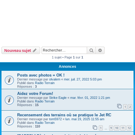
Rechercher
Recherche avanc
Nouveau sujet
1 sujet • Page
1
sur
1
Annonces
Posts avec photos = OK !
Dernier message par
olvalem
«
mer. juil. 27, 2022 5:03 pm
Publié dans
Radio Terrain
Réponses :
3
Aidez votre Forum!
Dernier message par
Strike Eagle
«
mar. févr. 01, 2022 1:21 pm
Publié dans
Radio Terrain
Réponses :
15
1
2
Recensement des terrains où se pratique le Jet RC
Dernier message par
tom5972
«
lun. mai 19, 2025 11:55 am
Publié dans
Radio Terrain
Réponses :
110
1
9
10
11
12
…