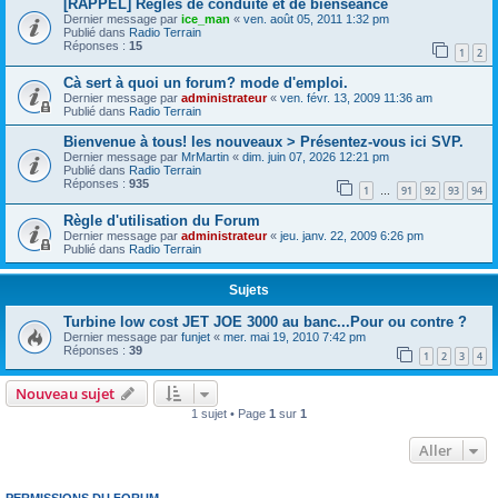
[RAPPEL] Règles de conduite et de bienséance
Dernier message par
ice_man
«
ven. août 05, 2011 1:32 pm
Publié dans
Radio Terrain
Réponses :
15
1
2
Cà sert à quoi un forum? mode d'emploi.
Dernier message par
administrateur
«
ven. févr. 13, 2009 11:36 am
Publié dans
Radio Terrain
Bienvenue à tous! les nouveaux > Présentez-vous ici SVP.
Dernier message par
MrMartin
«
dim. juin 07, 2026 12:21 pm
Publié dans
Radio Terrain
Réponses :
935
1
91
92
93
94
…
Règle d'utilisation du Forum
Dernier message par
administrateur
«
jeu. janv. 22, 2009 6:26 pm
Publié dans
Radio Terrain
Sujets
Turbine low cost JET JOE 3000 au banc...Pour ou contre ?
Dernier message par
funjet
«
mer. mai 19, 2010 7:42 pm
Réponses :
39
1
2
3
4
Nouveau sujet
1 sujet • Page
1
sur
1
Aller