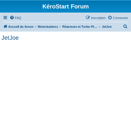
KéroStart Forum
FAQ
Inscription
Connexion
R
Accueil du forum
Motorisations
Réacteurs et Turbo-Propulseurs
JetJoe
e
JetJoe
c
h
e
r
c
h
e
r