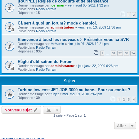
[RAPPEL] Règles de conduite et de bienséance
Dernier message par
ice_man
«
ven. août 05, 2011 1:32 pm
Publié dans
Radio Terrain
Réponses :
15
1
2
Cà sert à quoi un forum? mode d'emploi.
Dernier message par
administrateur
«
ven. févr. 13, 2009 11:36 am
Publié dans
Radio Terrain
Bienvenue à tous! les nouveaux > Présentez-vous ici SVP.
Dernier message par
MrMartin
«
dim. juin 07, 2026 12:21 pm
Publié dans
Radio Terrain
Réponses :
935
1
91
92
93
94
…
Règle d'utilisation du Forum
Dernier message par
administrateur
«
jeu. janv. 22, 2009 6:26 pm
Publié dans
Radio Terrain
Sujets
Turbine low cost JET JOE 3000 au banc...Pour ou contre ?
Dernier message par
funjet
«
mer. mai 19, 2010 7:42 pm
Réponses :
39
1
2
3
4
Nouveau sujet
1 sujet • Page
1
sur
1
Aller