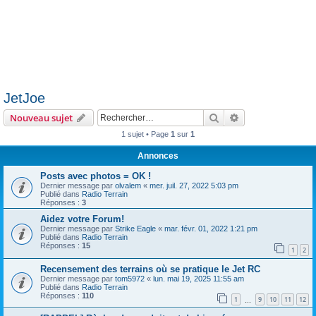
JetJoe
Rechercher
Recherche avanc
Nouveau sujet
1 sujet • Page
1
sur
1
Annonces
Posts avec photos = OK !
Dernier message par
olvalem
«
mer. juil. 27, 2022 5:03 pm
Publié dans
Radio Terrain
Réponses :
3
Aidez votre Forum!
Dernier message par
Strike Eagle
«
mar. févr. 01, 2022 1:21 pm
Publié dans
Radio Terrain
Réponses :
15
1
2
Recensement des terrains où se pratique le Jet RC
Dernier message par
tom5972
«
lun. mai 19, 2025 11:55 am
Publié dans
Radio Terrain
Réponses :
110
1
9
10
11
12
…