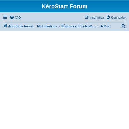
KéroStart Forum
FAQ
Inscription
Connexion
R
Accueil du forum
Motorisations
Réacteurs et Turbo-Propulseurs
JetJoe
e
c
h
e
r
c
h
e
r