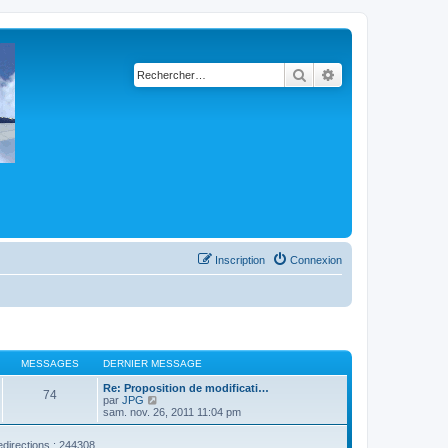
Rechercher
Recherche avancé
Inscription
Connexion
MESSAGES
DERNIER MESSAGE
Re: Proposition de modificati…
74
C
par
JPG
o
sam. nov. 26, 2011 11:04 pm
n
s
edirections : 244308
u