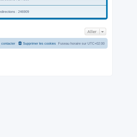
l
t
e
edirections : 246909
r
l
e
d
e
Aller
r
n
i
 contacter
Supprimer les cookies
Fuseau horaire sur
UTC+02:00
e
r
m
e
s
s
a
g
e