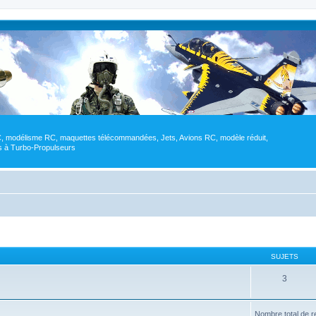
RC, modélisme RC, maquettes télécommandées, Jets, Avions RC, modèle réduit,
res à Turbo-Propulseurs
SUJETS
3
Nombre total de r