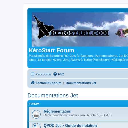
KéroStart Forum
Passionnés de la turbine RC, Jets à réacteurs, l'Aeromodelisme, Jet 
jetcat, jet turbine, Avions Jets, Avions à Turbo-Propulseurs, Hélicoptè
Raccourcis
FAQ
Accueil du forum
Documentations Jet
Documentations Jet
FORUM
Réglementation
Réglementations relatives aux Jets RC (FFAM...)
QPDD Jet > Guide de notation