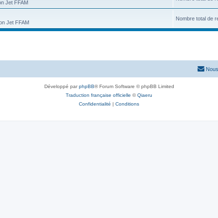
ion Jet FFAM
Nombre total de r
tion Jet FFAM
Nous
Développé par
phpBB
® Forum Software © phpBB Limited
Traduction française officielle
©
Qiaeru
Confidentialité
|
Conditions