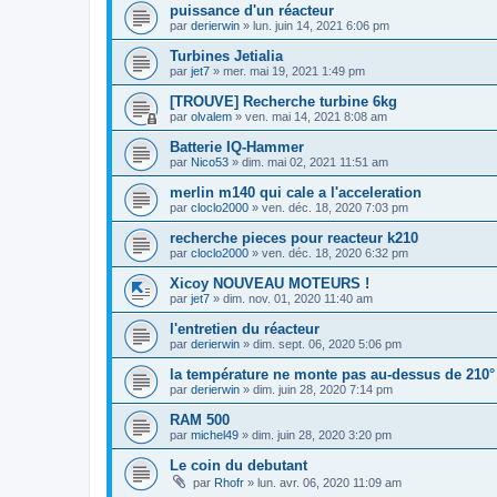
puissance d'un réacteur
par
derierwin
»
lun. juin 14, 2021 6:06 pm
Turbines Jetialia
par
jet7
»
mer. mai 19, 2021 1:49 pm
[TROUVE] Recherche turbine 6kg
par
olvalem
»
ven. mai 14, 2021 8:08 am
Batterie IQ-Hammer
par
Nico53
»
dim. mai 02, 2021 11:51 am
merlin m140 qui cale a l'acceleration
par
cloclo2000
»
ven. déc. 18, 2020 7:03 pm
recherche pieces pour reacteur k210
par
cloclo2000
»
ven. déc. 18, 2020 6:32 pm
Xicoy NOUVEAU MOTEURS !
par
jet7
»
dim. nov. 01, 2020 11:40 am
l'entretien du réacteur
par
derierwin
»
dim. sept. 06, 2020 5:06 pm
la température ne monte pas au-dessus de 210°
par
derierwin
»
dim. juin 28, 2020 7:14 pm
RAM 500
par
michel49
»
dim. juin 28, 2020 3:20 pm
Le coin du debutant
par
Rhofr
»
lun. avr. 06, 2020 11:09 am