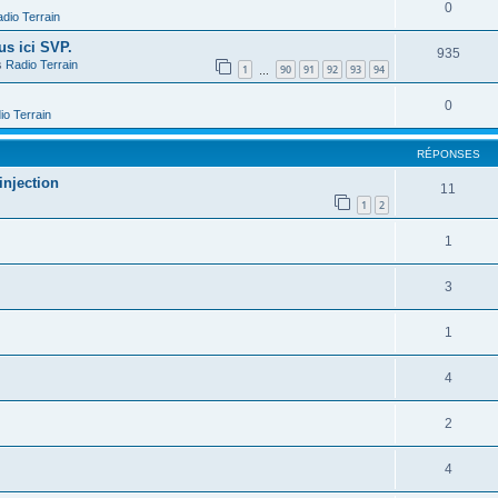
0
dio Terrain
us ici SVP.
935
s
Radio Terrain
1
90
91
92
93
94
…
0
io Terrain
RÉPONSES
injection
11
1
2
1
3
1
4
2
4