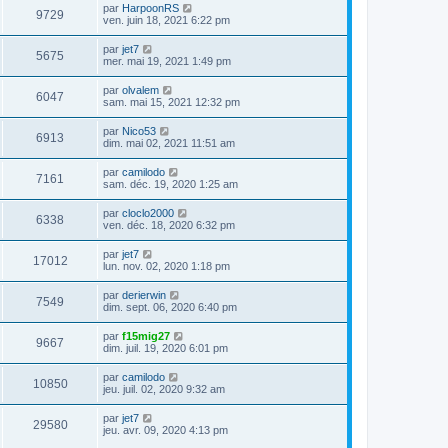
par
HarpoonRS
9729
ven. juin 18, 2021 6:22 pm
par
jet7
5675
mer. mai 19, 2021 1:49 pm
par
olvalem
6047
sam. mai 15, 2021 12:32 pm
par
Nico53
6913
dim. mai 02, 2021 11:51 am
par
camilodo
7161
sam. déc. 19, 2020 1:25 am
par
cloclo2000
6338
ven. déc. 18, 2020 6:32 pm
par
jet7
17012
lun. nov. 02, 2020 1:18 pm
par
derierwin
7549
dim. sept. 06, 2020 6:40 pm
par
f15mig27
9667
dim. juil. 19, 2020 6:01 pm
par
camilodo
10850
jeu. juil. 02, 2020 9:32 am
par
jet7
29580
jeu. avr. 09, 2020 4:13 pm