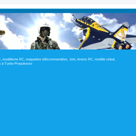
RC, modélisme RC, maquettes télécommandées, Jets, Avions RC, modèle réduit,
res à Turbo-Propulseurs