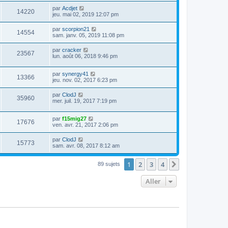
par
Acdjet
14220
jeu. mai 02, 2019 12:07 pm
par
scorpion21
14554
sam. janv. 05, 2019 11:08 pm
par
cracker
23567
lun. août 06, 2018 9:46 pm
par
synergy41
13366
jeu. nov. 02, 2017 6:23 pm
par
ClodJ
35960
mer. juil. 19, 2017 7:19 pm
par
f15mig27
17676
ven. avr. 21, 2017 2:06 pm
par
ClodJ
15773
sam. avr. 08, 2017 8:12 am
1
2
3
4
Suivant
89 sujets
Aller