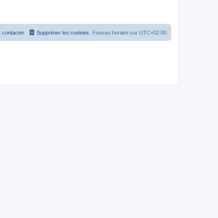
 contacter
Supprimer les cookies
Fuseau horaire sur
UTC+02:00