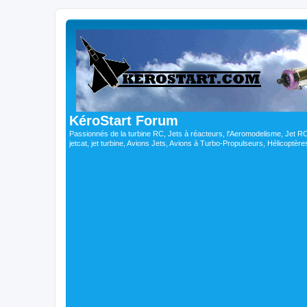
KéroStart Forum
Passionnés de la turbine RC, Jets à réacteurs, l'Aeromodelisme, Jet 
jetcat, jet turbine, Avions Jets, Avions à Turbo-Propulseurs, Hélicoptè