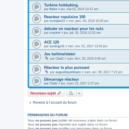
Turbine hobbyking.
par
fbokn
»
jeu. mai 02, 2019 10:37 am
Reacteur ropulsion 100
par
scorpion21
»
ven. janv. 04, 2019 10:05 pm
debuter en reacteur pour les nuls
par
cracker
»
jeu. juil. 26, 2018 12:52 am
ACE 120
par
synergy41
»
mer. nov. 01, 2017 12:50 pm
Jeu turbine/stator
par
ClodJ
»
sam. févr. 28, 2015 9:40 am
Réacteur le plus puissant
par
augustinpoelmans
»
sam. avr. 08, 2017 7:22 pm
Démarrage réacteur
par
ClodJ
»
jeu. mars 23, 2017 2:27 pm
Nouveau sujet
Revenir à l’accueil du forum
PERMISSIONS DU FORUM
Vous
ne pouvez pas
publier de nouveaux sujets dans ce forum
Vous
ne pouvez pas
répondre aux sujets dans ce forum
Vous
ne pouvez pas
modifier vos messages dans ce forum