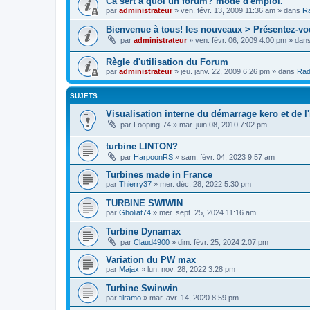
Cà sert à quoi un forum? mode d'emploi.
par
administrateur
»
ven. févr. 13, 2009 11:36 am
» dans
Ra
Bienvenue à tous! les nouveaux > Présentez-vo
par
administrateur
»
ven. févr. 06, 2009 4:00 pm
» dan
Règle d'utilisation du Forum
par
administrateur
»
jeu. janv. 22, 2009 6:26 pm
» dans
Rad
SUJETS
Visualisation interne du démarrage kero et de l'
par
Looping-74
»
mar. juin 08, 2010 7:02 pm
turbine LINTON?
par
HarpoonRS
»
sam. févr. 04, 2023 9:57 am
Turbines made in France
par
Thierry37
»
mer. déc. 28, 2022 5:30 pm
TURBINE SWIWIN
par
Gholiat74
»
mer. sept. 25, 2024 11:16 am
Turbine Dynamax
par
Claud4900
»
dim. févr. 25, 2024 2:07 pm
Variation du PW max
par
Majax
»
lun. nov. 28, 2022 3:28 pm
Turbine Swinwin
par
filramo
»
mar. avr. 14, 2020 8:59 pm