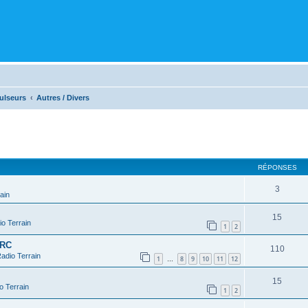
ulseurs
Autres / Divers
cher
cherche avancée
RÉPONSES
3
ain
15
o Terrain
1
2
 RC
110
adio Terrain
1
8
9
10
11
12
…
15
o Terrain
1
2