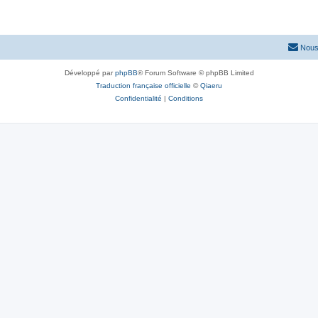
Nous
Développé par
phpBB
® Forum Software © phpBB Limited
Traduction française officielle
©
Qiaeru
Confidentialité
|
Conditions