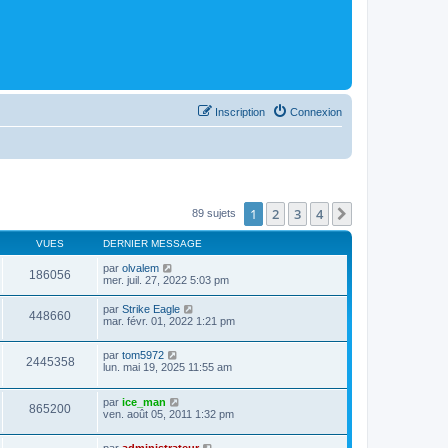
Inscription
Connexion
1
2
3
4
Suivant
89 sujets
VUES
DERNIER MESSAGE
par
olvalem
186056
mer. juil. 27, 2022 5:03 pm
par
Strike Eagle
448660
mar. févr. 01, 2022 1:21 pm
par
tom5972
2445358
lun. mai 19, 2025 11:55 am
par
ice_man
865200
ven. août 05, 2011 1:32 pm