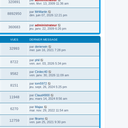
par
administrateur
320891
ven. févr. 13, 2009 11:36 am
par
MrMartin
8892950
dim. juin 07, 2026 12:21 pm
par
administrateur
360683
jeu. janv. 22, 2009 6:26 pm
VUES
DERNIER MESSAGE
par
derierwin
32993
mer. juin 16, 2021 7:28 pm
par
phil
8722
ven. avr. 03, 2026 5:34 pm
par
Cirdec40
9582
ven. janv. 30, 2026 11:09 am
par
tom5972
8151
jeu. sept. 26, 2024 5:25 pm
par
Claud4900
11948
jeu. mars 14, 2024 8:56 am
par
Majax
6270
mar. nov. 29, 2022 11:54 am
par
filramo
12759
ven. juin 25, 2021 9:30 pm