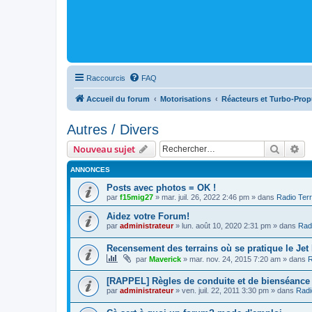
Raccourcis
FAQ
Accueil du forum
Motorisations
Réacteurs et Turbo-Prop
Autres / Divers
Recher
Re
Nouveau sujet
ANNONCES
Posts avec photos = OK !
par
f15mig27
»
mar. juil. 26, 2022 2:46 pm
» dans
Radio Terr
Aidez votre Forum!
par
administrateur
»
lun. août 10, 2020 2:31 pm
» dans
Radi
Recensement des terrains où se pratique le Jet
par
Maverick
»
mar. nov. 24, 2015 7:20 am
» dans
R
[RAPPEL] Règles de conduite et de bienséance
par
administrateur
»
ven. juil. 22, 2011 3:30 pm
» dans
Radi