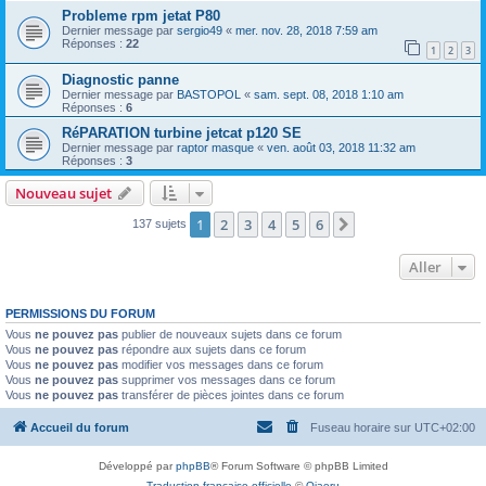
Probleme rpm jetat P80
Dernier message par
sergio49
«
mer. nov. 28, 2018 7:59 am
Réponses :
22
1
2
3
Diagnostic panne
Dernier message par
BASTOPOL
«
sam. sept. 08, 2018 1:10 am
Réponses :
6
RéPARATION turbine jetcat p120 SE
Dernier message par
raptor masque
«
ven. août 03, 2018 11:32 am
Réponses :
3
Nouveau sujet
1
2
3
4
5
6
Suivant
137 sujets
Aller
PERMISSIONS DU FORUM
Vous
ne pouvez pas
publier de nouveaux sujets dans ce forum
Vous
ne pouvez pas
répondre aux sujets dans ce forum
Vous
ne pouvez pas
modifier vos messages dans ce forum
Vous
ne pouvez pas
supprimer vos messages dans ce forum
Vous
ne pouvez pas
transférer de pièces jointes dans ce forum
Accueil du forum
Fuseau horaire sur
UTC+02:00
Développé par
phpBB
® Forum Software © phpBB Limited
Traduction française officielle
©
Qiaeru