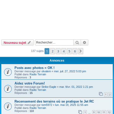
Rechercher
Recherche avanc
Nouveau sujet
1
2
3
4
5
6
Suivant
137 sujets
Annonces
Posts avec photos = OK !
Dernier message par
olvalem
«
mer. juil. 27, 2022 5:03 pm
Publié dans
Radio Terrain
Réponses :
3
Aidez votre Forum!
Dernier message par
Strike Eagle
«
mar. févr. 01, 2022 1:21 pm
Publié dans
Radio Terrain
Réponses :
15
1
2
Recensement des terrains où se pratique le Jet RC
Dernier message par
tom5972
«
lun. mai 19, 2025 11:55 am
Publié dans
Radio Terrain
Réponses :
110
1
9
10
11
12
…