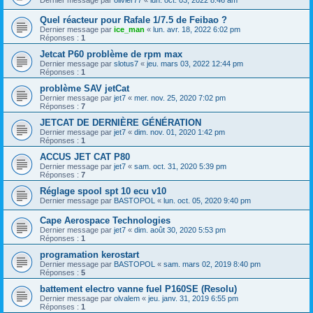
Dernier message par
olivier77
«
lun. oct. 03, 2022 8:46 am
Quel réacteur pour Rafale 1/7.5 de Feibao ?
Dernier message par
ice_man
«
lun. avr. 18, 2022 6:02 pm
Réponses :
1
Jetcat P60 problème de rpm max
Dernier message par
slotus7
«
jeu. mars 03, 2022 12:44 pm
Réponses :
1
problème SAV jetCat
Dernier message par
jet7
«
mer. nov. 25, 2020 7:02 pm
Réponses :
7
JETCAT DE DERNIÈRE GÉNÉRATION
Dernier message par
jet7
«
dim. nov. 01, 2020 1:42 pm
Réponses :
1
ACCUS JET CAT P80
Dernier message par
jet7
«
sam. oct. 31, 2020 5:39 pm
Réponses :
7
Réglage spool spt 10 ecu v10
Dernier message par
BASTOPOL
«
lun. oct. 05, 2020 9:40 pm
Cape Aerospace Technologies
Dernier message par
jet7
«
dim. août 30, 2020 5:53 pm
Réponses :
1
programation kerostart
Dernier message par
BASTOPOL
«
sam. mars 02, 2019 8:40 pm
Réponses :
5
battement electro vanne fuel P160SE (Resolu)
Dernier message par
olvalem
«
jeu. janv. 31, 2019 6:55 pm
Réponses :
1