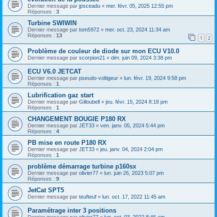
Dernier message par
jpsceadu
«
mer. févr. 05, 2025 12:55 pm
Réponses :
3
Turbine SWIWIN
Dernier message par
tom5972
«
mer. oct. 23, 2024 11:34 am
Réponses :
13
1
2
Problème de couleur de diode sur mon ECU V10.0
Dernier message par
scorpion21
«
dim. juin 09, 2024 3:38 pm
ECU V6.0 JETCAT
Dernier message par
pseudo-voltigeur
«
lun. févr. 19, 2024 9:58 pm
Réponses :
1
Lubrification gaz start
Dernier message par
Gilloubell
«
jeu. févr. 15, 2024 8:18 pm
Réponses :
1
CHANGEMENT BOUGIE P180 RX
Dernier message par
JET33
«
ven. janv. 05, 2024 5:44 pm
Réponses :
4
PB mise en route P180 RX
Dernier message par
JET33
«
jeu. janv. 04, 2024 2:04 pm
Réponses :
1
problème démarrage turbine p160sx
Dernier message par
olivier77
«
lun. juin 26, 2023 5:07 pm
Réponses :
9
JetCat SPT5
Dernier message par
teufteuf
«
lun. oct. 17, 2022 11:45 am
Paramétrage inter 3 positions