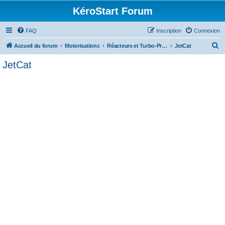
KéroStart Forum
FAQ
Inscription
Connexion
R
Accueil du forum
Motorisations
Réacteurs et Turbo-Propulseurs
JetCat
e
JetCat
c
h
e
r
c
h
e
r