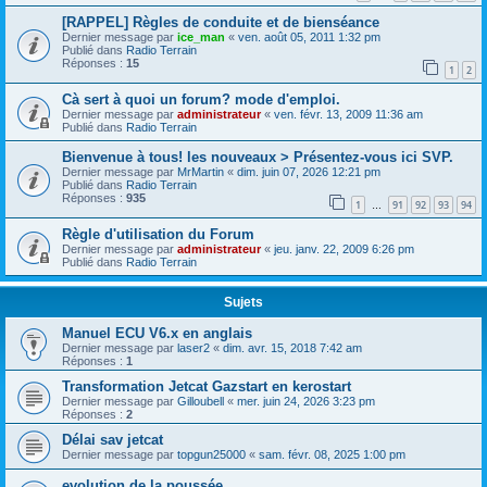
[RAPPEL] Règles de conduite et de bienséance
Dernier message par
ice_man
«
ven. août 05, 2011 1:32 pm
Publié dans
Radio Terrain
Réponses :
15
1
2
Cà sert à quoi un forum? mode d'emploi.
Dernier message par
administrateur
«
ven. févr. 13, 2009 11:36 am
Publié dans
Radio Terrain
Bienvenue à tous! les nouveaux > Présentez-vous ici SVP.
Dernier message par
MrMartin
«
dim. juin 07, 2026 12:21 pm
Publié dans
Radio Terrain
Réponses :
935
1
91
92
93
94
…
Règle d'utilisation du Forum
Dernier message par
administrateur
«
jeu. janv. 22, 2009 6:26 pm
Publié dans
Radio Terrain
Sujets
Manuel ECU V6.x en anglais
Dernier message par
laser2
«
dim. avr. 15, 2018 7:42 am
Réponses :
1
Transformation Jetcat Gazstart en kerostart
Dernier message par
Gilloubell
«
mer. juin 24, 2026 3:23 pm
Réponses :
2
Délai sav jetcat
Dernier message par
topgun25000
«
sam. févr. 08, 2025 1:00 pm
evolution de la poussée