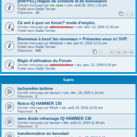
[RAPPEL] Règles de conduite et de bienséance
Dernier message par
ice_man
«
ven. août 05, 2011 1:32 pm
Publié dans
Radio Terrain
Réponses :
15
1
2
Cà sert à quoi un forum? mode d'emploi.
Dernier message par
administrateur
«
ven. févr. 13, 2009 11:36 am
Publié dans
Radio Terrain
Bienvenue à tous! les nouveaux > Présentez-vous ici SVP.
Dernier message par
MrMartin
«
dim. juin 07, 2026 12:21 pm
Publié dans
Radio Terrain
Réponses :
935
1
91
92
93
94
…
Règle d'utilisation du Forum
Dernier message par
administrateur
«
jeu. janv. 22, 2009 6:26 pm
Publié dans
Radio Terrain
Sujets
tachymètre turbine
Dernier message par
lavoue
«
ven. déc. 18, 2020 1:18 am
Réponses :
2
Notice IQ HAMMER 130
Dernier message par
Rhofr
«
lun. août 19, 2019 10:25 am
Réponses :
8
sens diode infrarouge IQ HAMMER 130
Dernier message par
lavoue
«
dim. août 11, 2019 11:40 pm
Réponses :
3
transformation en kerostart