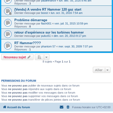
Dernier message par
paulinfrance
«
lun. déc. 05, 2016 8:46 am
Réponses :
3
(Vendu) A vendre RT Hammer 120 gaz start
Dernier message par
boost
«
lun. oct. 31, 2016 7:54 am
Problème démarrage
Dernier message par
flash001
«
ven. juil. 31, 2015 10:59 pm
Réponses :
8
retour d'expérience sur les turbines hammer
Dernier message par
pulso51
«
dim. oct. 20, 2013 8:17 pm
RT Hammer????
Dernier message par
phantom 57
«
mer. sept. 30, 2009 7:07 pm
Réponses :
1
Nouveau sujet
8 sujets • Page
1
sur
1
Aller
PERMISSIONS DU FORUM
Vous
ne pouvez pas
publier de nouveaux sujets dans ce forum
Vous
ne pouvez pas
répondre aux sujets dans ce forum
Vous
ne pouvez pas
modifier vos messages dans ce forum
Vous
ne pouvez pas
supprimer vos messages dans ce forum
Vous
ne pouvez pas
transférer de pièces jointes dans ce forum
Accueil du forum
Fuseau horaire sur
UTC+02:00