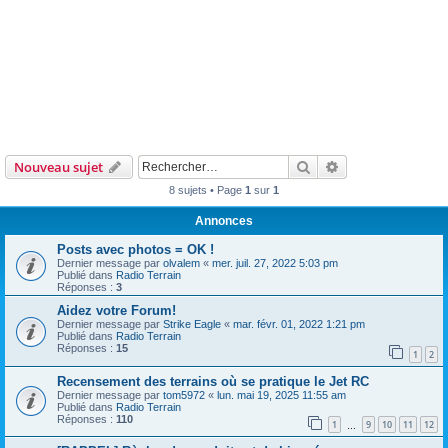
Rechercher
Recherche avanc
Nouveau sujet
8 sujets • Page
1
sur
1
Annonces
Posts avec photos = OK !
Dernier message par
olvalem
«
mer. juil. 27, 2022 5:03 pm
Publié dans
Radio Terrain
Réponses :
3
Aidez votre Forum!
Dernier message par
Strike Eagle
«
mar. févr. 01, 2022 1:21 pm
Publié dans
Radio Terrain
Réponses :
15
1
2
Recensement des terrains où se pratique le Jet RC
Dernier message par
tom5972
«
lun. mai 19, 2025 11:55 am
Publié dans
Radio Terrain
Réponses :
110
1
9
10
11
12
…