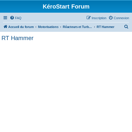
KéroStart Forum
FAQ
Inscription
Connexion
R
Accueil du forum
Motorisations
Réacteurs et Turbo-Propulseurs
RT Hammer
e
RT Hammer
c
h
e
r
c
h
e
r