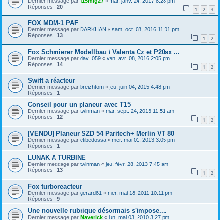
Dernier message par
f15mig27
«
mar. janv. 24, 2017 8:28 pm
Réponses :
20
1
2
3
FOX MDM-1 PAF
Dernier message par
DARKHAN
«
sam. oct. 08, 2016 11:01 pm
Réponses :
13
1
2
Fox Schmierer Modellbau / Valenta Cz et P20sx ...
Dernier message par
dav_059
«
ven. avr. 08, 2016 2:05 pm
Réponses :
14
1
2
Swift a réacteur
Dernier message par
breizhtom
«
jeu. juin 04, 2015 4:48 pm
Réponses :
1
Conseil pour un planeur avec T15
Dernier message par
twinman
«
mar. sept. 24, 2013 11:51 am
Réponses :
12
1
2
[VENDU] Planeur SZD 54 Paritech+ Merlin VT 80
Dernier message par
etibedossa
«
mer. mai 01, 2013 3:05 pm
Réponses :
1
LUNAK A TURBINE
Dernier message par
twinman
«
jeu. févr. 28, 2013 7:45 am
Réponses :
13
1
2
Fox turboreacteur
Dernier message par
gerard81
«
mer. mai 18, 2011 10:11 pm
Réponses :
9
Une nouvelle rubrique désormais s'impose....
Dernier message par
Maverick
«
lun. mai 03, 2010 3:27 pm