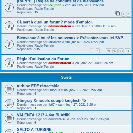
[RAPPEL] Règles de conduite et de bienséance
Dernier message par
ice_man
«
ven. août 05, 2011 1:32 pm
Publié dans
Radio Terrain
Réponses :
15
1
2
Cà sert à quoi un forum? mode d'emploi.
Dernier message par
administrateur
«
ven. févr. 13, 2009 11:36 am
Publié dans
Radio Terrain
Bienvenue à tous! les nouveaux > Présentez-vous ici SVP.
Dernier message par
MrMartin
«
dim. juin 07, 2026 12:21 pm
Publié dans
Radio Terrain
Réponses :
935
1
91
92
93
94
…
Règle d'utilisation du Forum
Dernier message par
administrateur
«
jeu. janv. 22, 2009 6:26 pm
Publié dans
Radio Terrain
Sujets
turbine EDF rétractable
Dernier message par
Odon53
«
lun. janv. 16, 2023 7:07 am
Réponses :
6
Stingray Xmodels equipé kingtech 45
Dernier message par
tb67
«
sam. févr. 27, 2021 8:29 pm
Réponses :
1
VALENTA L213 4,4m BLANIK
Dernier message par
doudou9746
«
ven. août 28, 2020 5:35 pm
Réponses :
6
SALTO A TURBINE