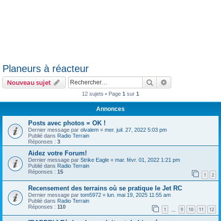
Planeurs à réacteur
Rechercher
Recherche avanc
Nouveau sujet
12 sujets • Page
1
sur
1
Annonces
Posts avec photos = OK !
Dernier message par
olvalem
«
mer. juil. 27, 2022 5:03 pm
Publié dans
Radio Terrain
Réponses :
3
Aidez votre Forum!
Dernier message par
Strike Eagle
«
mar. févr. 01, 2022 1:21 pm
Publié dans
Radio Terrain
Réponses :
15
1
2
Recensement des terrains où se pratique le Jet RC
Dernier message par
tom5972
«
lun. mai 19, 2025 11:55 am
Publié dans
Radio Terrain
Réponses :
110
1
9
10
11
12
…