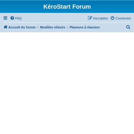
KéroStart Forum
FAQ
Inscription
Connexion
R
Accueil du forum
Modèles réduits
Planeurs à réacteur
e
c
h
e
r
c
h
e
r