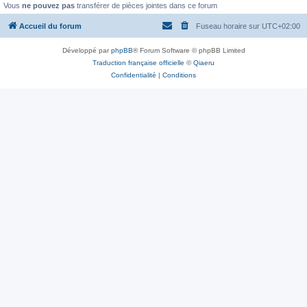
Vous
ne pouvez pas
transférer de pièces jointes dans ce forum
Accueil du forum
Fuseau horaire sur
UTC+02:00
Développé par
phpBB
® Forum Software © phpBB Limited
Traduction française officielle
©
Qiaeru
Confidentialité
|
Conditions