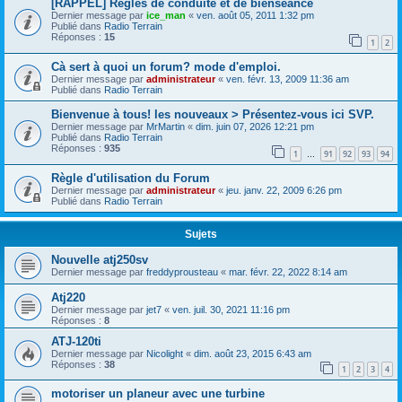
[RAPPEL] Règles de conduite et de bienséance
Dernier message par
ice_man
«
ven. août 05, 2011 1:32 pm
Publié dans
Radio Terrain
Réponses :
15
1
2
Cà sert à quoi un forum? mode d'emploi.
Dernier message par
administrateur
«
ven. févr. 13, 2009 11:36 am
Publié dans
Radio Terrain
Bienvenue à tous! les nouveaux > Présentez-vous ici SVP.
Dernier message par
MrMartin
«
dim. juin 07, 2026 12:21 pm
Publié dans
Radio Terrain
Réponses :
935
1
91
92
93
94
…
Règle d'utilisation du Forum
Dernier message par
administrateur
«
jeu. janv. 22, 2009 6:26 pm
Publié dans
Radio Terrain
Sujets
Nouvelle atj250sv
Dernier message par
freddyprousteau
«
mar. févr. 22, 2022 8:14 am
Atj220
Dernier message par
jet7
«
ven. juil. 30, 2021 11:16 pm
Réponses :
8
ATJ-120ti
Dernier message par
Nicolight
«
dim. août 23, 2015 6:43 am
Réponses :
38
1
2
3
4
motoriser un planeur avec une turbine