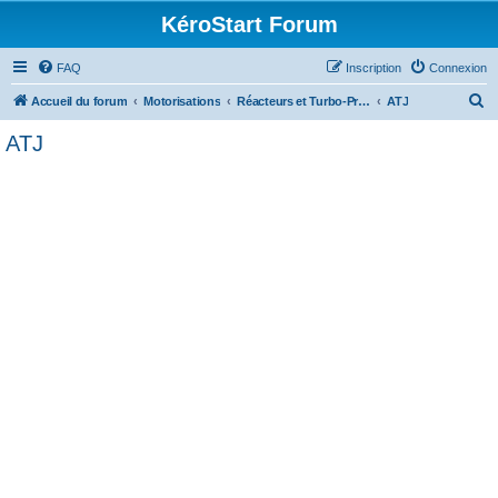
KéroStart Forum
FAQ
Inscription
Connexion
R
Accueil du forum
Motorisations
Réacteurs et Turbo-Propulseurs
ATJ
e
ATJ
c
h
e
r
c
h
e
r