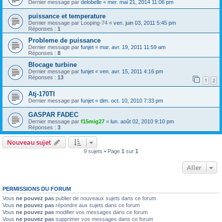
Dernier message par
delobelle
«
mer. mai 21, 2014 11:06 pm
puissance et temperature
Dernier message par
Looping-74
«
ven. juin 03, 2011 5:45 pm
Réponses :
1
Probleme de puissance
Dernier message par
funjet
«
mar. avr. 19, 2011 11:59 am
Réponses :
8
Blocage turbine
Dernier message par
funjet
«
ven. avr. 15, 2011 4:16 pm
Réponses :
13
1
2
Atj-170TI
Dernier message par
funjet
«
dim. oct. 10, 2010 7:33 pm
GASPAR FADEC
Dernier message par
f15mig27
«
lun. août 02, 2010 9:10 pm
Réponses :
3
Nouveau sujet
9 sujets • Page
1
sur
1
Aller
PERMISSIONS DU FORUM
Vous
ne pouvez pas
publier de nouveaux sujets dans ce forum
Vous
ne pouvez pas
répondre aux sujets dans ce forum
Vous
ne pouvez pas
modifier vos messages dans ce forum
Vous
ne pouvez pas
supprimer vos messages dans ce forum