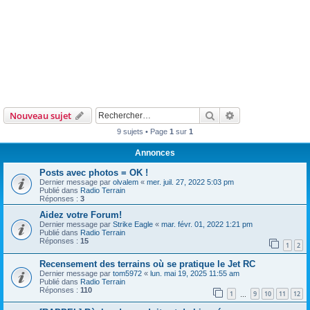
Rechercher
Recherche avanc
Nouveau sujet
9 sujets • Page
1
sur
1
Annonces
Posts avec photos = OK !
Dernier message par
olvalem
«
mer. juil. 27, 2022 5:03 pm
Publié dans
Radio Terrain
Réponses :
3
Aidez votre Forum!
Dernier message par
Strike Eagle
«
mar. févr. 01, 2022 1:21 pm
Publié dans
Radio Terrain
Réponses :
15
1
2
Recensement des terrains où se pratique le Jet RC
Dernier message par
tom5972
«
lun. mai 19, 2025 11:55 am
Publié dans
Radio Terrain
Réponses :
110
1
9
10
11
12
…