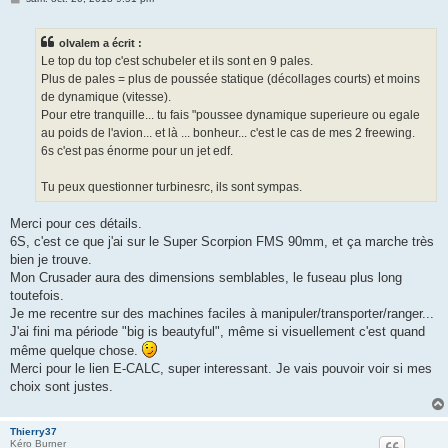
e
s
s
olvalem a écrit :
a
g
Le top du top c'est schubeler et ils sont en 9 pales.
e
Plus de pales = plus de poussée statique (décollages courts) et moins
de dynamique (vitesse).
Pour etre tranquille... tu fais "poussee dynamique superieure ou egale
au poids de l'avion... et là ... bonheur... c'est le cas de mes 2 freewing.
6s c'est pas énorme pour un jet edf.
Tu peux questionner turbinesrc, ils sont sympas.
Merci pour ces détails.
6S, c'est ce que j'ai sur le Super Scorpion FMS 90mm, et ça marche très
bien je trouve.
Mon Crusader aura des dimensions semblables, le fuseau plus long
toutefois.
Je me recentre sur des machines faciles à manipuler/transporter/ranger...
J'ai fini ma période "big is beautyful", même si visuellement c'est quand
même quelque chose.
Merci pour le lien E-CALC, super interessant. Je vais pouvoir voir si mes
choix sont justes.
Thierry37
Kéro Burner