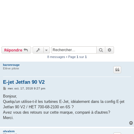
Rechercher
Recherche 
Répondre
8 messages • Page
1
sur
1
baronrouge
Elève pilote
E-jet Jetfan 90 V2
M
mer. oct. 17, 2018 9:27 pm
e
s
Bonjour,
s
Quelqu'un utilise-t-il les turbines E-Jet, idéalement dans la config E-jet
a
g
Jetfan 90 V2 / HET 700-68-2100 en 6S ?
e
Avez vous des retours sur cette marque, comparé à d'autres?
Merci.
olvalem