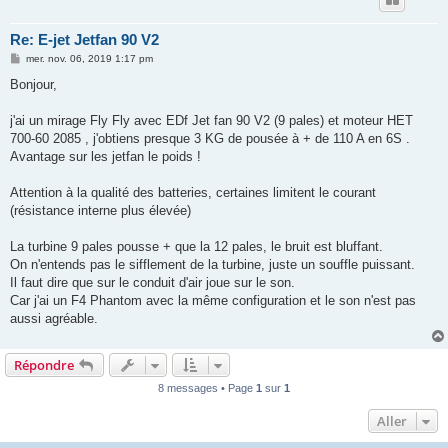
Re: E-jet Jetfan 90 V2
M
mer. nov. 06, 2019 1:17 pm
e
s
Bonjour,
s
a
g
j'ai un mirage Fly Fly avec EDf Jet fan 90 V2 (9 pales) et moteur HET
e
700-60 2085 , j'obtiens presque 3 KG de pousée à + de 110 A en 6S .
Avantage sur les jetfan le poids !
Attention à la qualité des batteries, certaines limitent le courant
(résistance interne plus élevée)
La turbine 9 pales pousse + que la 12 pales, le bruit est bluffant.
On n'entends pas le sifflement de la turbine, juste un souffle puissant.
Il faut dire que sur le conduit d'air joue sur le son.
Car j'ai un F4 Phantom avec la même configuration et le son n'est pas
aussi agréable.
Répondre
8 messages • Page
1
sur
1
Aller