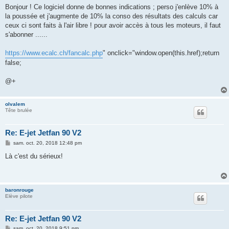
s
Bonjour ! Ce logiciel donne de bonnes indications ; perso j'enlève 10% à
s
la poussée et j'augmente de 10% la conso des résultats des calculs car
a
g
ceux ci sont faits à l'air libre ! pour avoir accès à tous les moteurs, il faut
e
s'abonner ......
https://www.ecalc.ch/fancalc.php
" onclick="window.open(this.href);return
false;
@+
olvalem
Tête brulée
Re: E-jet Jetfan 90 V2
M
sam. oct. 20, 2018 12:48 pm
e
s
Là c'est du sérieux!
s
a
g
e
baronrouge
Elève pilote
Re: E-jet Jetfan 90 V2
M
sam. oct. 20, 2018 9:51 pm