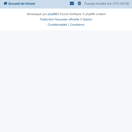
Accueil du forum
Fuseau horaire sur
UTC+02:00
Développé par
phpBB
® Forum Software © phpBB Limited
Traduction française officielle
©
Qiaeru
Confidentialité
|
Conditions