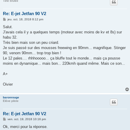
Tête brulée
Re: E-jet Jetfan 90 V2
M
jeu. oct. 18, 2018 8:12 pm
e
s
Salut.
s
J'avais cela il y a quelques temps (moteur avec moins de kv et 8s) sur
a
g
habu 32.
e
Très bien mais son un peu criard.
Je suis passé sur des mousses freewing en 90mm... magnifique. Stinger
90, venom 90mm... trop trop bien !
Le 12 pales.... rhhhooooo... ça bluffe tout le monde... mais ça pousse
moins en dynamique... mais bon... 220kmh quand même. Mais ce son...
A+
Oivier
baronrouge
Elève pilote
Re: E-jet Jetfan 90 V2
M
ven. oct. 19, 2018 10:16 pm
e
s
Ok, merci pour la réponse.
s