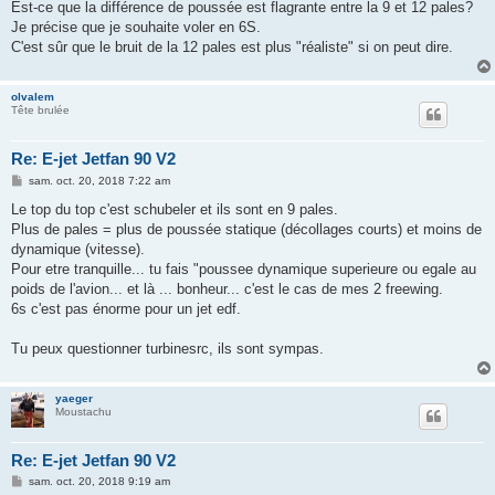
Est-ce que la différence de poussée est flagrante entre la 9 et 12 pales?
a
g
Je précise que je souhaite voler en 6S.
e
C'est sûr que le bruit de la 12 pales est plus "réaliste" si on peut dire.
olvalem
Tête brulée
Re: E-jet Jetfan 90 V2
M
sam. oct. 20, 2018 7:22 am
e
s
Le top du top c'est schubeler et ils sont en 9 pales.
s
Plus de pales = plus de poussée statique (décollages courts) et moins de
a
g
dynamique (vitesse).
e
Pour etre tranquille... tu fais "poussee dynamique superieure ou egale au
poids de l'avion... et là ... bonheur... c'est le cas de mes 2 freewing.
6s c'est pas énorme pour un jet edf.
Tu peux questionner turbinesrc, ils sont sympas.
yaeger
Moustachu
Re: E-jet Jetfan 90 V2
M
sam. oct. 20, 2018 9:19 am
e