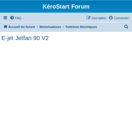
KéroStart Forum
FAQ
Inscription
Connexion
R
Accueil du forum
Motorisations
Turbines électriques
e
E-jet Jetfan 90 V2
c
h
e
r
c
h
e
r