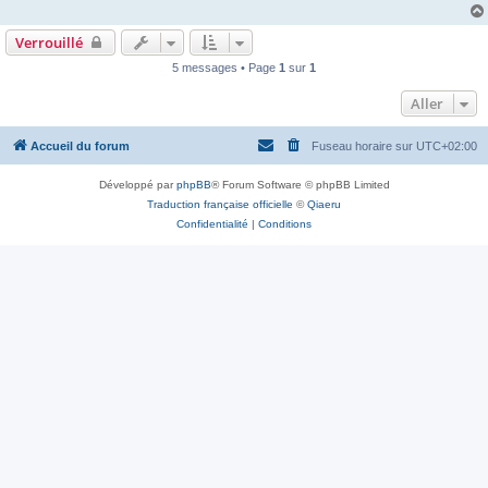
g
e
Verrouillé
5 messages • Page
1
sur
1
Aller
Accueil du forum
Fuseau horaire sur
UTC+02:00
Développé par
phpBB
® Forum Software © phpBB Limited
Traduction française officielle
©
Qiaeru
Confidentialité
|
Conditions