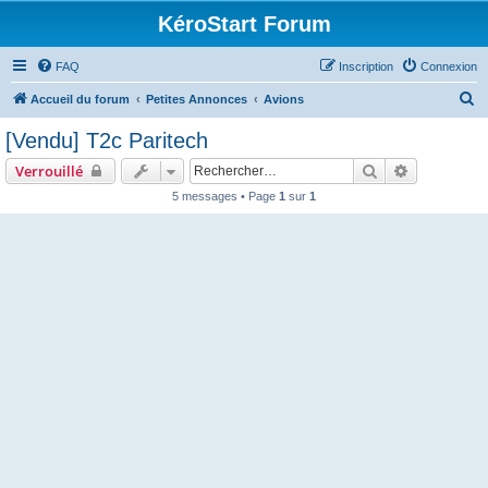
KéroStart Forum
FAQ
Inscription
Connexion
R
Accueil du forum
Petites Annonces
Avions
e
[Vendu] T2c Paritech
c
Rechercher
Recherche 
Verrouillé
h
5 messages • Page
1
sur
1
e
r
c
h
e
r