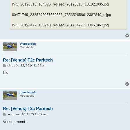
IMG_20190518_164525_resized_20190518_101321035.jpg
60471749_2325792057660856_785352658612387840_n.jpg
IMG_20190427_100248_resized_20190427_100451867.jpg
thunderbolt
Moustachu
Re: [Vends] T2c Paritech
M
dim. déc. 22, 2024 11:59 am
e
s
Up
s
a
g
e
thunderbolt
Moustachu
Re: [Vends] T2c Paritech
M
sam. janv. 18, 2025 11:49 am
e
s
Vendu, merci .
s
a