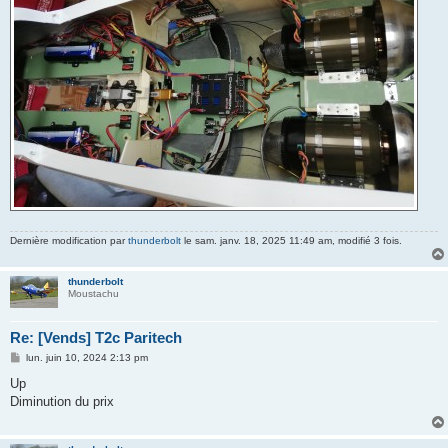
Dernière modification par
thunderbolt
le sam. janv. 18, 2025 11:49 am, modifié 3 fois.
thunderbolt
Moustachu
Re: [Vends] T2c Paritech
M
lun. juin 10, 2024 2:13 pm
e
s
Up
s
Diminution du prix
a
g
e