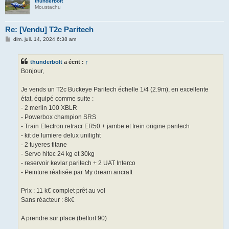
thunderbolt
Moustachu
Re: [Vendu] T2c Paritech
M
dim. juil. 14, 2024 6:38 am
e
s
s
thunderbolt
a écrit :
↑
a
g
Bonjour,
e
Je vends un T2c Buckeye Paritech échelle 1/4 (2.9m), en excellente
état, équipé comme suite :
- 2 merlin 100 XBLR
- Powerbox champion SRS
- Train Electron retracr ER50 + jambe et frein origine paritech
- kit de lumiere delux unilight
- 2 tuyeres titane
- Servo hitec 24 kg et 30kg
- reservoir kevlar paritech + 2 UAT Interco
- Peinture réalisée par My dream aircraft
Prix : 11 k€ complet prêt au vol
Sans réacteur : 8k€
A prendre sur place (belfort 90)