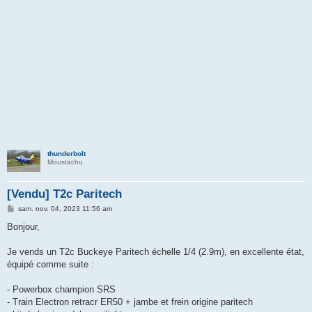
thunderbolt
Moustachu
[Vendu] T2c Paritech
M
sam. nov. 04, 2023 11:56 am
e
s
Bonjour,
s
a
g
Je vends un T2c Buckeye Paritech échelle 1/4 (2.9m), en excellente état,
e
équipé comme suite :
- Powerbox champion SRS
- Train Electron retracr ER50 + jambe et frein origine paritech