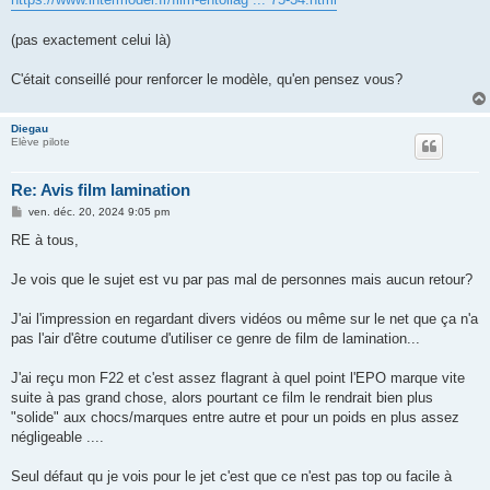
(pas exactement celui là)
C'était conseillé pour renforcer le modèle, qu'en pensez vous?
Diegau
Elève pilote
Re: Avis film lamination
M
ven. déc. 20, 2024 9:05 pm
e
s
RE à tous,
s
a
g
Je vois que le sujet est vu par pas mal de personnes mais aucun retour?
e
J'ai l'impression en regardant divers vidéos ou même sur le net que ça n'a
pas l'air d'être coutume d'utiliser ce genre de film de lamination...
J'ai reçu mon F22 et c'est assez flagrant à quel point l'EPO marque vite
suite à pas grand chose, alors pourtant ce film le rendrait bien plus
"solide" aux chocs/marques entre autre et pour un poids en plus assez
négligeable ....
Seul défaut qu je vois pour le jet c'est que ce n'est pas top ou facile à