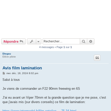
Rechercher
Recherche 
Répondre
4 messages • Page
1
sur
1
Diegau
Elève pilote
Avis film lamination
M
mer. déc. 18, 2024 8:02 pm
e
s
Salut à tous
s
a
g
Je viens de commander un F22 90mm freewing en 6S
e
J'ai eu avant un Viper 70mm et la grande question que je me pose, c'est
que j'avais mis (sur divers conseils) ce film de lamination:
https://www.intermodel.fr/film-entoilag ... 75-34.html