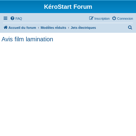
KéroStart Forum
FAQ
Inscription
Connexion
R
Accueil du forum
Modèles réduits
Jets électriques
e
Avis film lamination
c
h
e
r
c
h
e
r