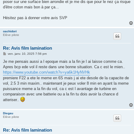
poser sur une surface bien arrondie et je me dis que pour le nez ça risque
d'être coton mais bon à par ça...
Hésitez pas à donner votre avis SVP
oachidori
Elève pilote
Re: Avis film lamination
M
ven. janv. 10, 2025 7:56 pm
e
s
Je me pensais aussi a l epoque mais a la fin je l ai laisse comme ca.
s
Apres bcp ede vol il reste dans une bonne situation. Ca c est le mien..
a
g
https://www.youtube.com/watch?v=ya6k1HyNVHk
e
premiere F22 a ete le meme en 6S mais j ai ete desole de la capacite de
vol, 2.5 3 min maxim.. maintenant je peux voler 8 min en ayant la meme
puissance meme a la fin du vol, ca c est l avantage de turbine en
comparaison avec une batterie ou a la fin tu dois avoir la chance d
atteriser..
Diegau
Elève pilote
Re: Avis film lamination