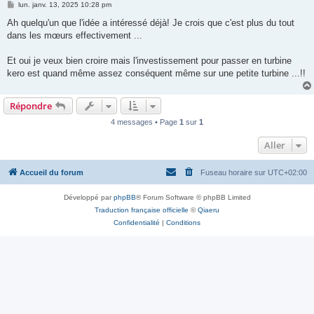
M
lun. janv. 13, 2025 10:28 pm
e
s
Ah quelqu'un que l'idée a intéressé déjà! Je crois que c'est plus du tout
s
dans les mœurs effectivement ...
a
g
e
Et oui je veux bien croire mais l'investissement pour passer en turbine
kero est quand même assez conséquent même sur une petite turbine ...!!
Répondre
4 messages • Page
1
sur
1
Aller
Accueil du forum
Fuseau horaire sur
UTC+02:00
Développé par
phpBB
® Forum Software © phpBB Limited
Traduction française officielle
©
Qiaeru
Confidentialité
|
Conditions