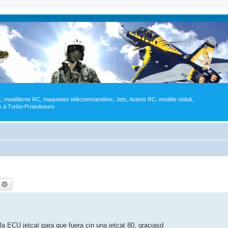
RC, modélisme RC, maquettes télécommandées, Jets, Avions RC, modèle réduit,
res à Turbo-Propulseurs
echercher
Recherche avancée
a ECU jetcat para que fuera cin una jetcat 80, graciasd