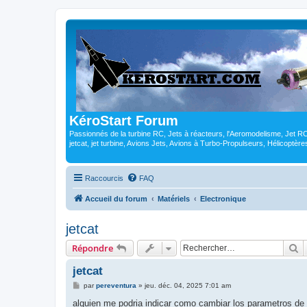
KéroStart Forum
Passionnés de la turbine RC, Jets à réacteurs, l'Aeromodelisme, Jet 
jetcat, jet turbine, Avions Jets, Avions à Turbo-Propulseurs, Hélicoptè
Raccourcis
FAQ
Accueil du forum
Matériels
Electronique
jetcat
R
Répondre
jetcat
M
par
pereventura
»
jeu. déc. 04, 2025 7:01 am
e
s
alquien me podria indicar como cambiar los parametros de l