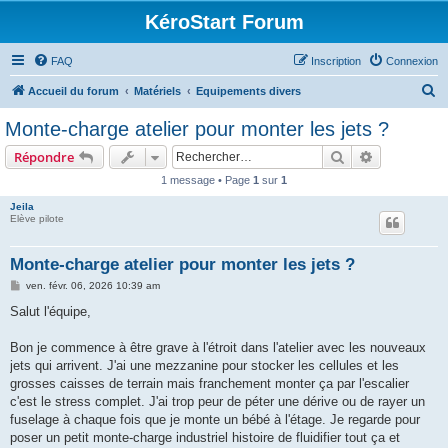
KéroStart Forum
FAQ
Inscription
Connexion
R
Accueil du forum
Matériels
Equipements divers
e
Monte-charge atelier pour monter les jets ?
c
Rechercher
Recherche 
Répondre
h
1 message • Page
1
sur
1
e
Jeila
r
Elève pilote
c
h
Monte-charge atelier pour monter les jets ?
e
M
ven. févr. 06, 2026 10:39 am
e
r
s
Salut l'équipe,
s
a
g
Bon je commence à être grave à l'étroit dans l'atelier avec les nouveaux
e
jets qui arrivent. J'ai une mezzanine pour stocker les cellules et les
grosses caisses de terrain mais franchement monter ça par l'escalier
c'est le stress complet. J'ai trop peur de péter une dérive ou de rayer un
fuselage à chaque fois que je monte un bébé à l'étage. Je regarde pour
poser un petit monte-charge industriel histoire de fluidifier tout ça et