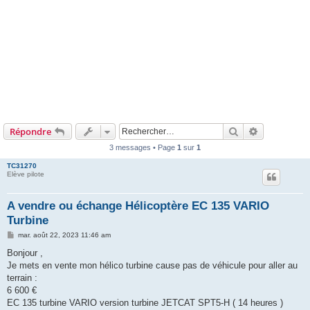
Rechercher
Recherche 
Répondre
3 messages • Page
1
sur
1
TC31270
Elève pilote
A vendre ou échange Hélicoptère EC 135 VARIO
Turbine
M
mar. août 22, 2023 11:46 am
e
s
Bonjour ,
s
Je mets en vente mon hélico turbine cause pas de véhicule pour aller au
a
g
terrain :
e
6 600 €
EC 135 turbine VARIO version turbine JETCAT SPT5-H ( 14 heures )