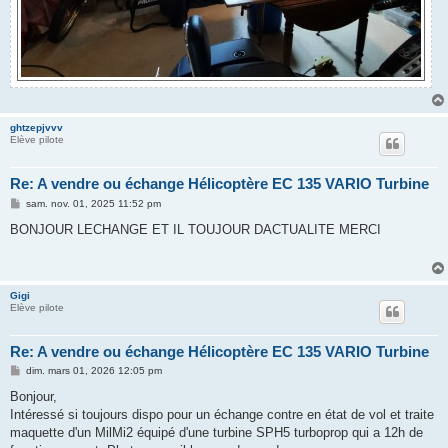
ghtzepjvvv
Elève pilote
Re: A vendre ou échange Hélicoptère EC 135 VARIO Turbine
M
sam. nov. 01, 2025 11:52 pm
e
s
BONJOUR LECHANGE ET IL TOUJOUR DACTUALITE MERCI
s
a
g
e
Gigi
Elève pilote
Re: A vendre ou échange Hélicoptère EC 135 VARIO Turbine
M
dim. mars 01, 2026 12:05 pm
e
s
Bonjour,
s
Intéressé si toujours dispo pour un échange contre en état de vol et traite
a
g
maquette d'un MilMi2 équipé d'une turbine SPH5 turboprop qui a 12h de
e