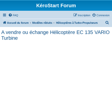
KéroStart Forum
FAQ
Inscription
Connexion
R
Accueil du forum
Modèles réduits
Hélicoptères à Turbo-Propulseurs
e
A vendre ou échange Hélicoptère EC 135 VARIO
c
Turbine
h
e
r
c
h
e
r