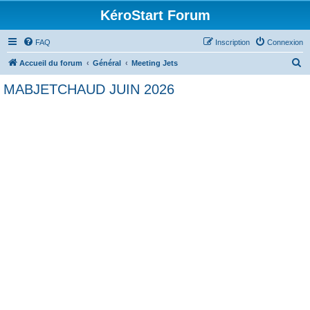
KéroStart Forum
FAQ
Inscription
Connexion
R
Accueil du forum
Général
Meeting Jets
e
MABJETCHAUD JUIN 2026
c
h
e
r
c
h
e
r