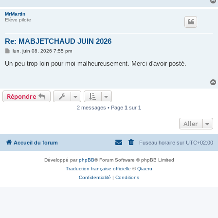
MrMartin
Elève pilote
Re: MABJETCHAUD JUIN 2026
M
lun. juin 08, 2026 7:55 pm
e
s
Un peu trop loin pour moi malheureusement. Merci d'avoir posté.
s
a
g
e
Répondre
2 messages • Page
1
sur
1
Aller
Accueil du forum
Fuseau horaire sur
UTC+02:00
Développé par
phpBB
® Forum Software © phpBB Limited
Traduction française officielle
©
Qiaeru
Confidentialité
|
Conditions