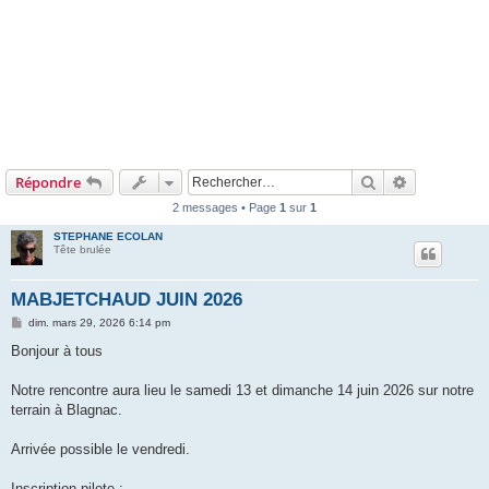
Rechercher
Recherche 
Répondre
2 messages • Page
1
sur
1
STEPHANE ECOLAN
Tête brulée
MABJETCHAUD JUIN 2026
M
dim. mars 29, 2026 6:14 pm
e
s
Bonjour à tous
s
a
g
Notre rencontre aura lieu le samedi 13 et dimanche 14 juin 2026 sur notre
e
terrain à Blagnac.
Arrivée possible le vendredi.
Inscription pilote :