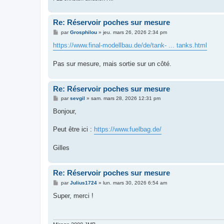
Re: Réservoir poches sur mesure
M
par
Grosphilou
»
jeu. mars 26, 2026 2:34 pm
e
s
https://www.final-modellbau.de/de/tank- ... tanks.html
s
a
g
Pas sur mesure, mais sortie sur un côté.
e
Re: Réservoir poches sur mesure
M
par
sevgil
»
sam. mars 28, 2026 12:31 pm
e
s
Bonjour,
s
a
g
Peut être ici :
https://www.fuelbag.de/
e
Gilles
Re: Réservoir poches sur mesure
M
par
Julius1724
»
lun. mars 30, 2026 6:54 am
e
s
Super, merci !
s
a
g
e