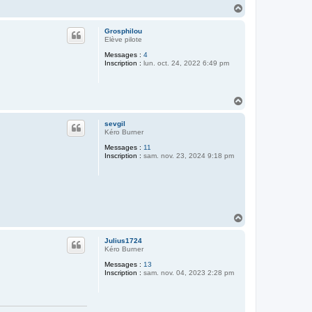
H
a
u
Grosphilou
t
Elève pilote
Messages :
4
Inscription :
lun. oct. 24, 2022 6:49 pm
H
a
u
sevgil
t
Kéro Burner
Messages :
11
Inscription :
sam. nov. 23, 2024 9:18 pm
H
a
u
Julius1724
t
Kéro Burner
Messages :
13
Inscription :
sam. nov. 04, 2023 2:28 pm