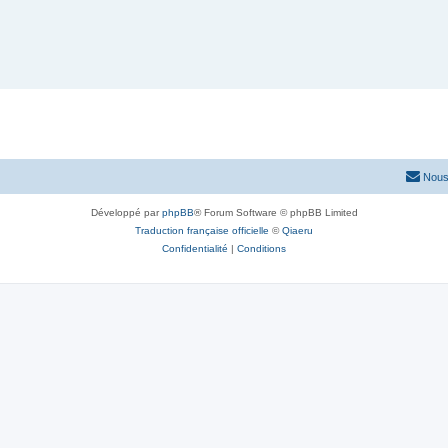
Nous
Développé par
phpBB
® Forum Software © phpBB Limited
Traduction française officielle
©
Qiaeru
Confidentialité
|
Conditions