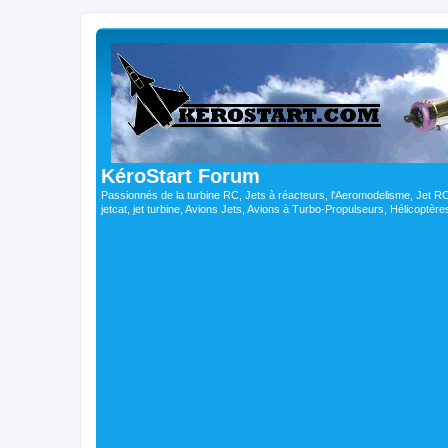
KéroStart Forum
Passionnés de la turbine RC, Jets à réacteurs, l'Aeromodelisme, Jet 
jetcat, jet turbine, Avions Jets, Avions à Turbo-Propulseurs, Hélicoptè