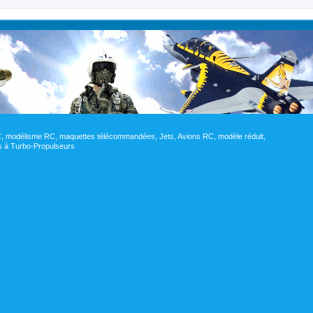
RC, modélisme RC, maquettes télécommandées, Jets, Avions RC, modèle réduit,
res à Turbo-Propulseurs