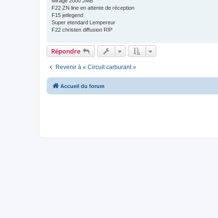
Mirage 2000 JMB
F22 ZN line en attente de réception
F15 jetlegend
Super etendard Lempereur
F22 christen diffusion RIP
Répondre
Revenir à « Circuit carburant »
Accueil du forum