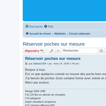
Raccourcis
FAQ
Accueil du forum
Matériels
Circuit carburant
Réservoir poches sur mesure
R
Répondre
Réservoir poches sur mesure
M
par
Julius1724
»
jeu. mars 19, 2026 1:40 pm
e
s
Bonjour à tous.
s
Est ce que quelqu'un connait ou trouver des poche kero su
a
g
J'ai besoin de poches d'une certaine forme avec entrée et so
e
Merci par avance.
Mirage 2000 JMB
F22 ZN line en attente de réception
F15 jetlegend
Super etendard Lempereur
F22 christen diffusion RIP