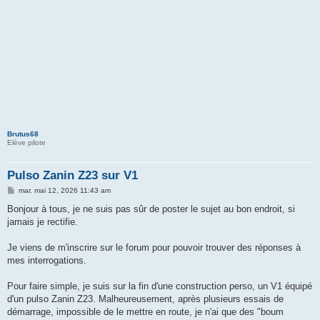
Brutus68
Elève pilote
Pulso Zanin Z23 sur V1
M
mar. mai 12, 2026 11:43 am
e
s
Bonjour à tous, je ne suis pas sûr de poster le sujet au bon endroit, si
s
jamais je rectifie.
a
g
e
Je viens de m'inscrire sur le forum pour pouvoir trouver des réponses à
mes interrogations.
Pour faire simple, je suis sur la fin d'une construction perso, un V1 équipé
d'un pulso Zanin Z23. Malheureusement, après plusieurs essais de
démarrage, impossible de le mettre en route, je n'ai que des "boum