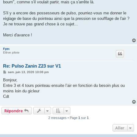
boum", comme s'il voulait partir, mais ça s'arrête là.
S'il y a encore des possesseurs de pulso, pourriez-vous me donner le
réglage de base du pointeau ainsi que la pression se soufflage de l'air ?
Je ne trouve pas grand chose à ce sujet...
Merci d'avance !
Fptn
Elève pilote
Re: Pulso Zanin Z23 sur V1
M
sam. juin 13, 2026 10:06 pm
e
s
Bonjour,
s
Entre 3 et 4 tours pointeau ensuite l’air en fonction du besoin plus ou
a
g
moins loin du gicleur
e
Cdt
Répondre
2 messages • Page
1
sur
1
Aller