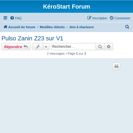
KéroStart Forum
FAQ
Inscription
Connexion
R
Accueil du forum
Modèles réduits
Jets à réacteurs
e
Pulso Zanin Z23 sur V1
c
Rechercher
Recherche 
Répondre
h
2 messages • Page
1
sur
1
e
r
c
h
e
r