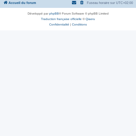
Accueil du forum
Fuseau horaire sur
UTC+02:00
Développé par
phpBB
® Forum Software © phpBB Limited
Traduction française officielle
©
Qiaeru
Confidentialité
|
Conditions