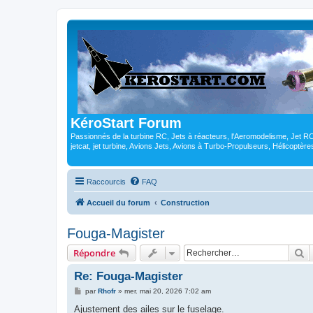
KéroStart Forum
Passionnés de la turbine RC, Jets à réacteurs, l'Aeromodelisme, Jet 
jetcat, jet turbine, Avions Jets, Avions à Turbo-Propulseurs, Hélicoptè
Raccourcis
FAQ
Accueil du forum
Construction
Fouga-Magister
R
Répondre
Re: Fouga-Magister
M
par
Rhofr
»
mer. mai 20, 2026 7:02 am
e
s
Ajustement des ailes sur le fuselage.