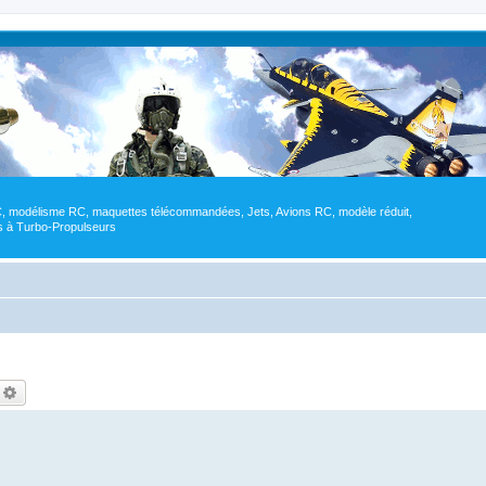
RC, modélisme RC, maquettes télécommandées, Jets, Avions RC, modèle réduit,
res à Turbo-Propulseurs
echercher
Recherche avancée