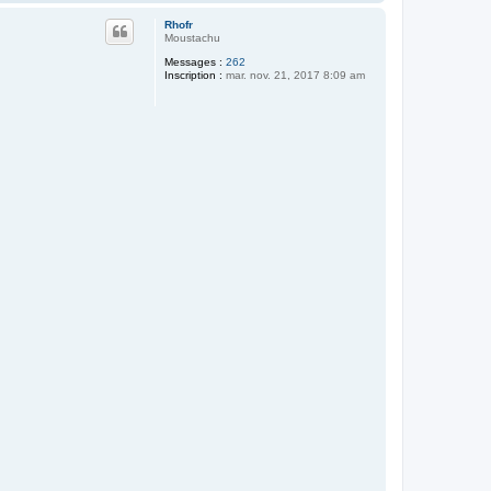
a
a
u
c
Rhofr
t
t
Moustachu
e
Messages :
262
r
Inscription :
mar. nov. 21, 2017 8:09 am
X
e
n
d
e
r