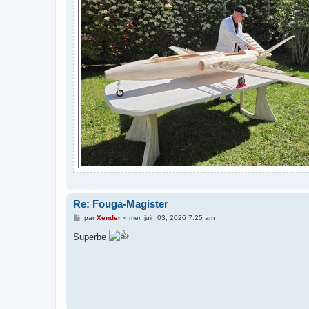
Re: Fouga-Magister
M
par
Xender
»
mer. juin 03, 2026 7:25 am
e
s
Superbe
s
a
g
e