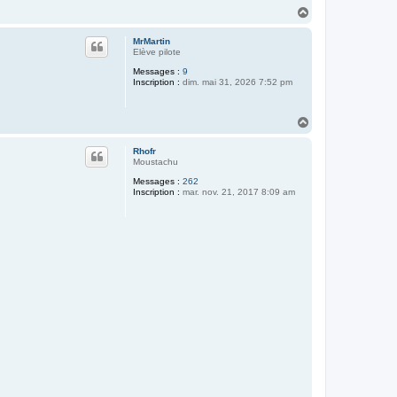
H
a
u
MrMartin
t
Elève pilote
Messages :
9
Inscription :
dim. mai 31, 2026 7:52 pm
H
a
u
Rhofr
t
Moustachu
Messages :
262
Inscription :
mar. nov. 21, 2017 8:09 am