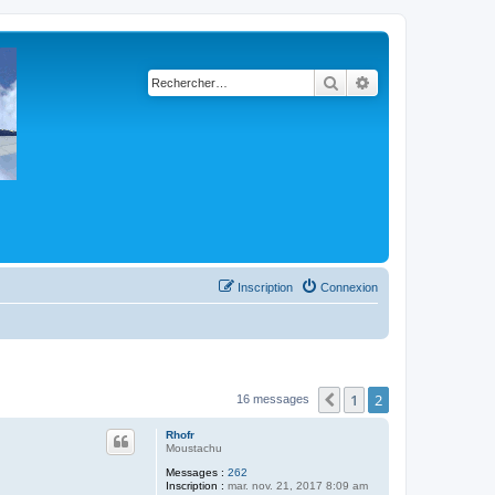
Rechercher
Recherche avancé
Inscription
Connexion
1
2
Précédent
16 messages
Rhofr
Moustachu
Messages :
262
Inscription :
mar. nov. 21, 2017 8:09 am