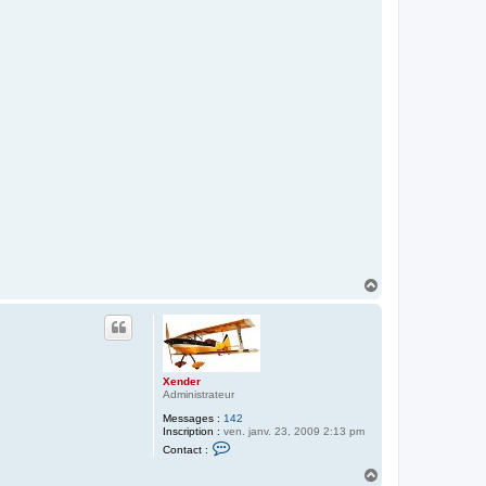
H
a
u
t
Xender
Administrateur
Messages :
142
Inscription :
ven. janv. 23, 2009 2:13 pm
C
Contact :
o
n
H
t