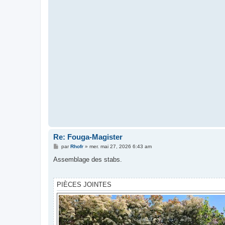
Re: Fouga-Magister
M
par
Rhofr
»
mer. mai 27, 2026 6:43 am
e
s
Assemblage des stabs.
s
a
g
e
PIÈCES JOINTES