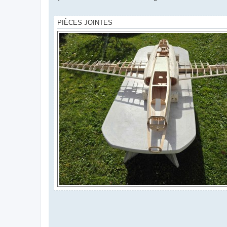
s
a
g
e
PIÈCES JOINTES