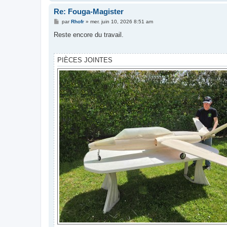
Re: Fouga-Magister
M
par
Rhofr
»
mer. juin 10, 2026 8:51 am
e
s
Reste encore du travail.
s
a
g
e
PIÈCES JOINTES