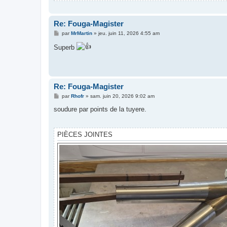
Re: Fouga-Magister
M
par
MrMartin
»
jeu. juin 11, 2026 4:55 am
e
s
Superb
s
a
g
e
Re: Fouga-Magister
M
par
Rhofr
»
sam. juin 20, 2026 9:02 am
e
s
soudure par points de la tuyere.
s
a
g
e
PIÈCES JOINTES