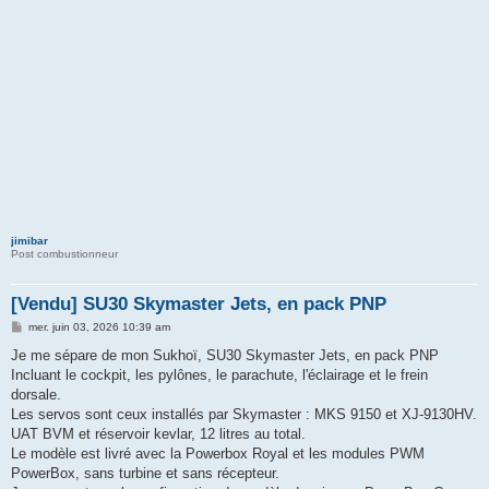
jimibar
Post combustionneur
[Vendu] SU30 Skymaster Jets, en pack PNP
M
mer. juin 03, 2026 10:39 am
e
s
Je me sépare de mon Sukhoï, SU30 Skymaster Jets, en pack PNP
s
Incluant le cockpit, les pylônes, le parachute, l'éclairage et le frein
a
g
dorsale.
e
Les servos sont ceux installés par Skymaster : MKS 9150 et XJ-9130HV.
UAT BVM et réservoir kevlar, 12 litres au total.
Le modèle est livré avec la Powerbox Royal et les modules PWM
PowerBox, sans turbine et sans récepteur.