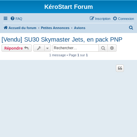
KéroStart Forum
FAQ
Inscription
Connexion
R
Accueil du forum
Petites Annonces
Avions
e
[Vendu] SU30 Skymaster Jets, en pack PNP
c
Rechercher
Recherche 
Répondre
h
1 message • Page
1
sur
1
e
r
c
h
e
r