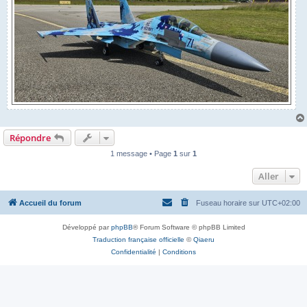
Répondre
1 message • Page
1
sur
1
Aller
Accueil du forum
Fuseau horaire sur
UTC+02:00
Développé par
phpBB
® Forum Software © phpBB Limited
Traduction française officielle
©
Qiaeru
Confidentialité
|
Conditions