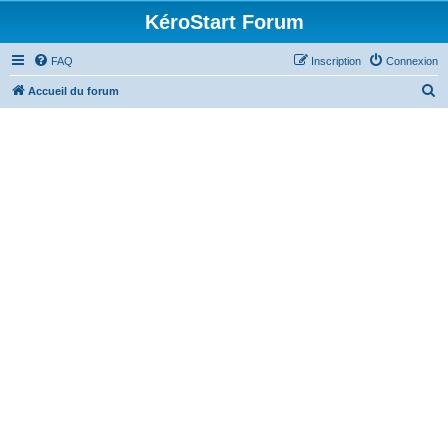
KéroStart Forum
FAQ
Inscription
Connexion
R
Accueil du forum
e
c
h
e
r
c
h
e
r