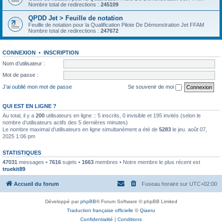
Nombre total de redirections :
245109
QPDD Jet > Feuille de notation
Feuille de notation pour la Qualification Pilote De Démonstration Jet FFAM
Nombre total de redirections :
247672
CONNEXION
•
INSCRIPTION
Nom d’utilisateur :
Mot de passe :
J’ai oublié mon mot de passe
Se souvenir de moi
QUI EST EN LIGNE ?
Au total, il y a
200
utilisateurs en ligne :: 5 inscrits, 0 invisible et 195 invités (selon le
nombre d’utilisateurs actifs des 5 dernières minutes)
Le nombre maximal d’utilisateurs en ligne simultanément a été de
5283
le jeu. août 07,
2025 1:06 pm
STATISTIQUES
47031
messages •
7616
sujets •
1663
membres • Notre membre le plus récent est
truekit89
Accueil du forum
Fuseau horaire sur
UTC+02:00
Développé par
phpBB
® Forum Software © phpBB Limited
Traduction française officielle
©
Qiaeru
Confidentialité
|
Conditions