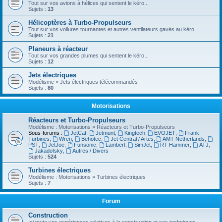
Tout sur vos avions à hélices qui sentent le kéro...
Sujets :
13
Hélicoptères à Turbo-Propulseurs
Tout sur vos voilures tournantes et autres ventilateurs gavés au kéro...
Sujets :
21
Planeurs à réacteur
Tout sur vos grandes plumes qui sentent le kéro...
Sujets :
12
Jets électriques
Modélisme » Jets électriques télécommandés
Sujets :
80
Motorisations
Réacteurs et Turbo-Propulseurs
Modélisme : Motorisations » Réacteurs et Turbo-Propulseurs
Sous-forums :
JetCat
,
Jetmunt
,
Kingtech
,
EVOJET
,
Frank
Turbines
,
Wren
,
Behotec
,
Jet Central / Artes
,
AMT Netherlands
,
PST
,
JetJoe
,
Funsonic
,
Lambert
,
SimJet
,
RT Hammer
,
ATJ
,
Jakadofsky
,
Autres / Divers
Sujets :
524
Turbines électriques
Modélisme : Motorisations » Turbines électriques
Sujets :
7
Forum
Construction