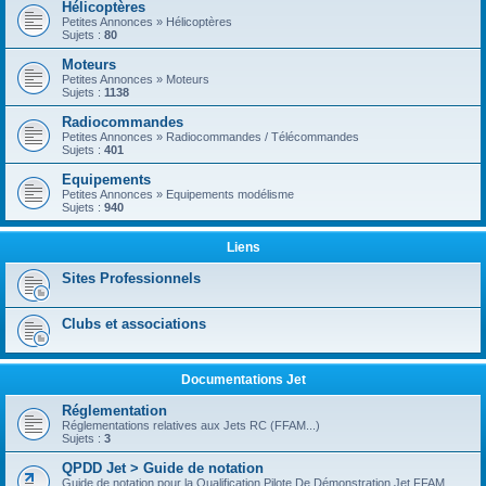
Hélicoptères
Petites Annonces » Hélicoptères
Sujets :
80
Moteurs
Petites Annonces » Moteurs
Sujets :
1138
Radiocommandes
Petites Annonces » Radiocommandes / Télécommandes
Sujets :
401
Equipements
Petites Annonces » Equipements modélisme
Sujets :
940
Liens
Sites Professionnels
Clubs et associations
Documentations Jet
Réglementation
Réglementations relatives aux Jets RC (FFAM...)
Sujets :
3
QPDD Jet > Guide de notation
Guide de notation pour la Qualification Pilote De Démonstration Jet FFAM