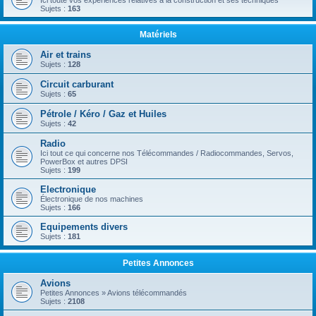
Ici toute vos expériences relatives à la construction et ses techniques
Sujets :
163
Matériels
Air et trains
Sujets :
128
Circuit carburant
Sujets :
65
Pétrole / Kéro / Gaz et Huiles
Sujets :
42
Radio
Ici tout ce qui concerne nos Télécommandes / Radiocommandes, Servos,
PowerBox et autres DPSI
Sujets :
199
Electronique
Électronique de nos machines
Sujets :
166
Equipements divers
Sujets :
181
Petites Annonces
Avions
Petites Annonces » Avions télécommandés
Sujets :
2108