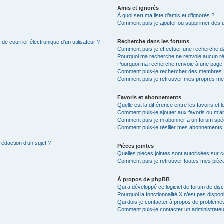
Amis et ignorés
À quoi sert ma liste d’amis et d’ignorés ?
Comment puis-je ajouter ou supprimer des uti
Recherche dans les forums
de courrier électronique d’un utilisateur ?
Comment puis-je effectuer une recherche d
Pourquoi ma recherche ne renvoie aucun ré
Pourquoi ma recherche renvoie à une page 
Comment puis-je rechercher des membres 
Comment puis-je retrouver mes propres me
Favoris et abonnements
Quelle est la différence entre les favoris e
Comment puis-je ajouter aux favoris ou m’ab
Comment puis-je m’abonner à un forum spéc
Comment puis-je résilier mes abonnements
rédaction d’un sujet ?
Pièces jointes
Quelles pièces jointes sont autorisées sur 
Comment puis-je retrouver toutes mes pièce
À propos de phpBB
Qui a développé ce logiciel de forum de dis
Pourquoi la fonctionnalité X n’est pas dispon
Qui dois-je contacter à propos de problèmes
Comment puis-je contacter un administrateu