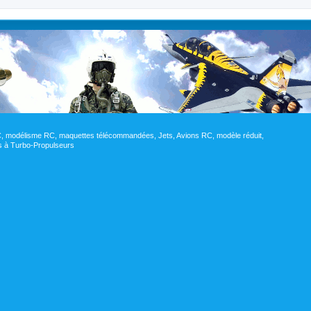
RC, modélisme RC, maquettes télécommandées, Jets, Avions RC, modèle réduit,
res à Turbo-Propulseurs