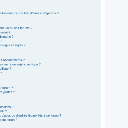
lisateurs de ma liste d’amis et d’ignorés ?
ans un ou des forums ?
sultat ?
blanche ?!
?
ssages et sujets ?
t les abonnements ?
onner à un sujet spécifique ?
ifique ?
 ?
ce forum ?
s jointes ?
cussions ?
ible ?
 d’abus ou d’ordres légaux liés à ce forum ?
r du forum ?