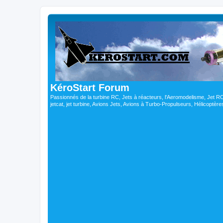
KéroStart Forum
Passionnés de la turbine RC, Jets à réacteurs, l'Aeromodelisme, Jet 
jetcat, jet turbine, Avions Jets, Avions à Turbo-Propulseurs, Hélicoptè