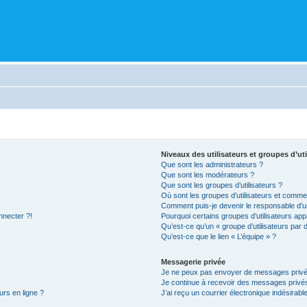
Niveaux des utilisateurs et groupes d’uti
Que sont les administrateurs ?
Que sont les modérateurs ?
Que sont les groupes d’utilisateurs ?
Où sont les groupes d’utilisateurs et commen
Comment puis-je devenir le responsable d’un
nnecter ?!
Pourquoi certains groupes d’utilisateurs app
Qu’est-ce qu’un « groupe d’utilisateurs par 
Qu’est-ce que le lien « L’équipe » ?
Messagerie privée
Je ne peux pas envoyer de messages privé
Je continue à recevoir des messages privés 
urs en ligne ?
J’ai reçu un courrier électronique indésirabl