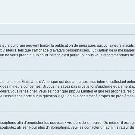
trateurs du forum peuvent limiter la publication de messages aux utilisateurs inscri
visiteurs, tels que l’affichage d’avatars personnalisés, l’utilisation de la messager
ription ne vous prend qu’un court instant, c’est pourquoi nous vous recommandons de l
t une loi des États-Unis d’Amérique qui demande aux sites internet collectant pot
 des mineurs concernés. Si vous ne savez pas si cette loi s’applique également au
 pourra vous renseigner. Veuillez noter que phpBB Limited et que les propriétaires
ue l’assistance porte sur la question « Qui dois-je contacter à propos de problèmes 
inscriptions afin d’empêcher les nouveaux visiteurs de s’inscrire. De même, il est é
s souhaitez utiliser. Pour plus d’informations, veuillez contacter un administrateur du