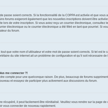
t de passe soient corrects. Si la fonctionnalité de la COPPA est activée et que vous 
ains forums exigeront également que les nouvelles inscriptions doivent être activée
te lors de votre inscription. Si vous aviez reçu un courrier électronique, consultez l
r électronique ou le courrier électronique a été filtré en tant que pourriel. Si vo
rateur du forum.
out que votre nom d’utilisateur et votre mot de passe soient corrects. Si tel est le
iétaire du site internet ait un problème de configuration et qu’il soit nécessaire de l
 plus me connecter ?!
votre compte pour une quelconque raison. De plus, beaucoup de forums suppriment pér
 nouveau et essayez de participer plus activement aux discussions du forum.
 récupéré, il peut facilement être réinitialisé. Veuillez vous rendre sur la page de
voir vous connecter de nouveau rapidement.