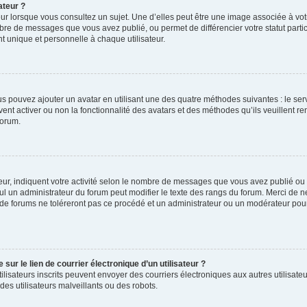
ateur ?
ur lorsque vous consultez un sujet. Une d’elles peut être une image associée à vo
mbre de messages que vous avez publié, ou permet de différencier votre statut parti
 unique et personnelle à chaque utilisateur.
ous pouvez ajouter un avatar en utilisant une des quatre méthodes suivantes : le serv
ent activer ou non la fonctionnalité des avatars et des méthodes qu’ils veuillent ren
forum.
ur, indiquent votre activité selon le nombre de messages que vous avez publié ou id
eul un administrateur du forum peut modifier le texte des rangs du forum. Merci de 
de forums ne toléreront pas ce procédé et un administrateur ou un modérateur pou
ur le lien de courrier électronique d’un utilisateur ?
s utilisateurs inscrits peuvent envoyer des courriers électroniques aux autres utili
es utilisateurs malveillants ou des robots.