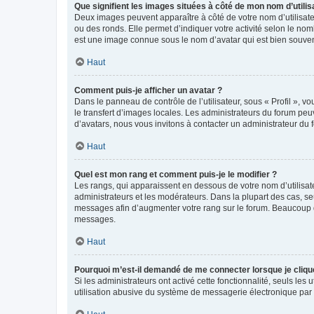
Que signifient les images situées à côté de mon nom d’utilis
Deux images peuvent apparaître à côté de votre nom d’utilisate
ou des ronds. Elle permet d’indiquer votre activité selon le no
est une image connue sous le nom d’avatar qui est bien souvent
Haut
Comment puis-je afficher un avatar ?
Dans le panneau de contrôle de l’utilisateur, sous « Profil », v
le transfert d’images locales. Les administrateurs du forum peuv
d’avatars, nous vous invitons à contacter un administrateur du 
Haut
Quel est mon rang et comment puis-je le modifier ?
Les rangs, qui apparaissent en dessous de votre nom d’utilisate
administrateurs et les modérateurs. Dans la plupart des cas, s
messages afin d’augmenter votre rang sur le forum. Beaucoup 
messages.
Haut
Pourquoi m’est-il demandé de me connecter lorsque je clique s
Si les administrateurs ont activé cette fonctionnalité, seuls le
utilisation abusive du système de messagerie électronique par d