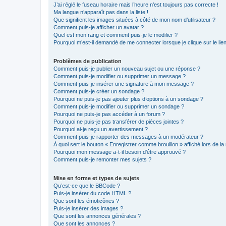
J’ai réglé le fuseau horaire mais l’heure n’est toujours pas correcte !
Ma langue n’apparaît pas dans la liste !
Que signifient les images situées à côté de mon nom d’utilisateur ?
Comment puis-je afficher un avatar ?
Quel est mon rang et comment puis-je le modifier ?
Pourquoi m’est-il demandé de me connecter lorsque je clique sur le lien 
Problèmes de publication
Comment puis-je publier un nouveau sujet ou une réponse ?
Comment puis-je modifier ou supprimer un message ?
Comment puis-je insérer une signature à mon message ?
Comment puis-je créer un sondage ?
Pourquoi ne puis-je pas ajouter plus d’options à un sondage ?
Comment puis-je modifier ou supprimer un sondage ?
Pourquoi ne puis-je pas accéder à un forum ?
Pourquoi ne puis-je pas transférer de pièces jointes ?
Pourquoi ai-je reçu un avertissement ?
Comment puis-je rapporter des messages à un modérateur ?
À quoi sert le bouton « Enregistrer comme brouillon » affiché lors de la 
Pourquoi mon message a-t-il besoin d’être approuvé ?
Comment puis-je remonter mes sujets ?
Mise en forme et types de sujets
Qu’est-ce que le BBCode ?
Puis-je insérer du code HTML ?
Que sont les émoticônes ?
Puis-je insérer des images ?
Que sont les annonces générales ?
Que sont les annonces ?