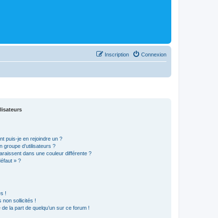
Inscription
Connexion
lisateurs
t puis-je en rejoindre un ?
 groupe d’utilisateurs ?
araissent dans une couleur différente ?
défaut » ?
s !
non sollicités !
e de la part de quelqu’un sur ce forum !