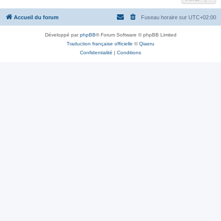
Accueil du forum
Fuseau horaire sur
UTC+02:00
Développé par
phpBB
® Forum Software © phpBB Limited
Traduction française officielle
©
Qiaeru
Confidentialité
|
Conditions