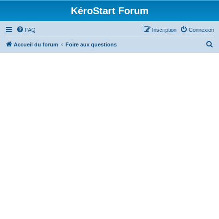
KéroStart Forum
FAQ
Inscription
Connexion
R
Accueil du forum
Foire aux questions
e
c
h
e
r
c
h
e
r