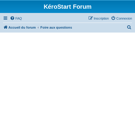
KéroStart Forum
FAQ
Inscription
Connexion
R
Accueil du forum
Foire aux questions
e
c
h
e
r
c
h
e
r