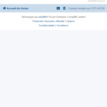
Accueil du forum
Fuseau horaire sur
UTC+02:00
Développé par
phpBB
® Forum Software © phpBB Limited
Traduction française officielle
©
Qiaeru
Confidentialité
|
Conditions