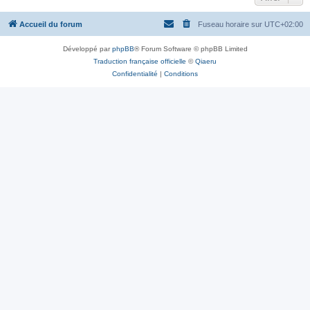
Accueil du forum
Fuseau horaire sur
UTC+02:00
Développé par
phpBB
® Forum Software © phpBB Limited
Traduction française officielle
©
Qiaeru
Confidentialité
|
Conditions