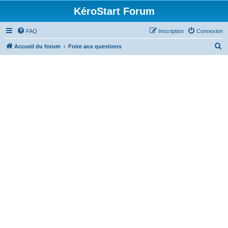
KéroStart Forum
FAQ
Inscription
Connexion
R
Accueil du forum
Foire aux questions
e
c
h
e
r
c
h
e
r