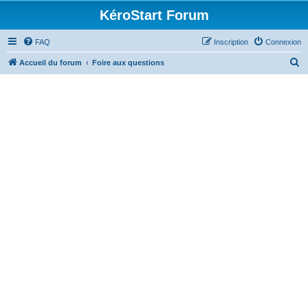
KéroStart Forum
FAQ
Inscription
Connexion
R
Accueil du forum
Foire aux questions
e
c
h
e
r
c
h
e
r