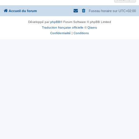
Accueil du forum
Fuseau horaire sur
UTC+02:00
Développé par
phpBB
® Forum Software © phpBB Limited
Traduction française officielle
©
Qiaeru
Confidentialité
|
Conditions