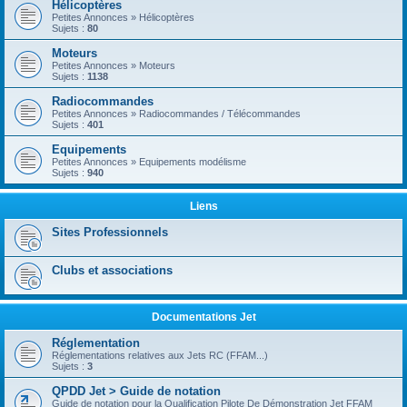
Hélicoptères
Petites Annonces » Hélicoptères
Sujets :
80
Moteurs
Petites Annonces » Moteurs
Sujets :
1138
Radiocommandes
Petites Annonces » Radiocommandes / Télécommandes
Sujets :
401
Equipements
Petites Annonces » Equipements modélisme
Sujets :
940
Liens
Sites Professionnels
Clubs et associations
Documentations Jet
Réglementation
Réglementations relatives aux Jets RC (FFAM...)
Sujets :
3
QPDD Jet > Guide de notation
Guide de notation pour la Qualification Pilote De Démonstration Jet FFAM