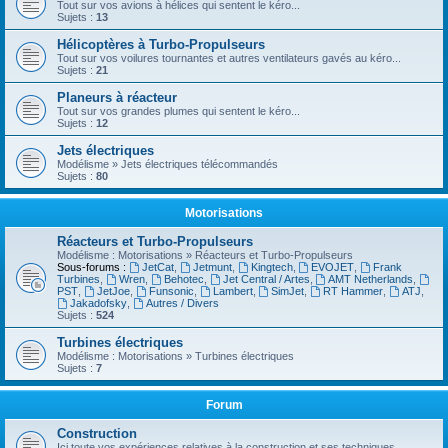
Tout sur vos avions à hélices qui sentent le kéro...
Sujets :
13
Hélicoptères à Turbo-Propulseurs
Tout sur vos voilures tournantes et autres ventilateurs gavés au kéro...
Sujets :
21
Planeurs à réacteur
Tout sur vos grandes plumes qui sentent le kéro...
Sujets :
12
Jets électriques
Modélisme » Jets électriques télécommandés
Sujets :
80
Motorisations
Réacteurs et Turbo-Propulseurs
Modélisme : Motorisations » Réacteurs et Turbo-Propulseurs
Sous-forums :
JetCat
,
Jetmunt
,
Kingtech
,
EVOJET
,
Frank
Turbines
,
Wren
,
Behotec
,
Jet Central / Artes
,
AMT Netherlands
,
PST
,
JetJoe
,
Funsonic
,
Lambert
,
SimJet
,
RT Hammer
,
ATJ
,
Jakadofsky
,
Autres / Divers
Sujets :
524
Turbines électriques
Modélisme : Motorisations » Turbines électriques
Sujets :
7
Forum
Construction
Ici toute vos expériences relatives à la construction et ses techniques