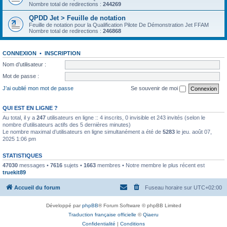
Nombre total de redirections :
244269
QPDD Jet > Feuille de notation
Feuille de notation pour la Qualification Pilote De Démonstration Jet FFAM
Nombre total de redirections :
246868
CONNEXION
•
INSCRIPTION
Nom d’utilisateur :
Mot de passe :
J’ai oublié mon mot de passe
Se souvenir de moi
QUI EST EN LIGNE ?
Au total, il y a
247
utilisateurs en ligne :: 4 inscrits, 0 invisible et 243 invités (selon le
nombre d’utilisateurs actifs des 5 dernières minutes)
Le nombre maximal d’utilisateurs en ligne simultanément a été de
5283
le jeu. août 07,
2025 1:06 pm
STATISTIQUES
47030
messages •
7616
sujets •
1663
membres • Notre membre le plus récent est
truekit89
Accueil du forum
Fuseau horaire sur
UTC+02:00
Développé par
phpBB
® Forum Software © phpBB Limited
Traduction française officielle
©
Qiaeru
Confidentialité
|
Conditions