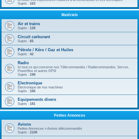
Sujets :
163
Matériels
Air et trains
Sujets :
128
Circuit carburant
Sujets :
65
Pétrole / Kéro / Gaz et Huiles
Sujets :
42
Radio
Ici tout ce qui concerne nos Télécommandes / Radiocommandes, Servos,
PowerBox et autres DPSI
Sujets :
199
Electronique
Électronique de nos machines
Sujets :
166
Equipements divers
Sujets :
181
Petites Annonces
Avions
Petites Annonces » Avions télécommandés
Sujets :
2108