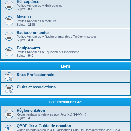
Hélicoptères
Petites Annonces » Hélicoptères
Sujets :
80
Moteurs
Petites Annonces » Moteurs
Sujets :
1138
Radiocommandes
Petites Annonces » Radiocommandes / Télécommandes
Sujets :
401
Equipements
Petites Annonces » Equipements modélisme
Sujets :
940
Liens
Sites Professionnels
Clubs et associations
Documentations Jet
Réglementation
Réglementations relatives aux Jets RC (FFAM...)
Sujets :
3
QPDD Jet > Guide de notation
Guide de notation pour la Qualification Pilote De Démonstration Jet FFAM