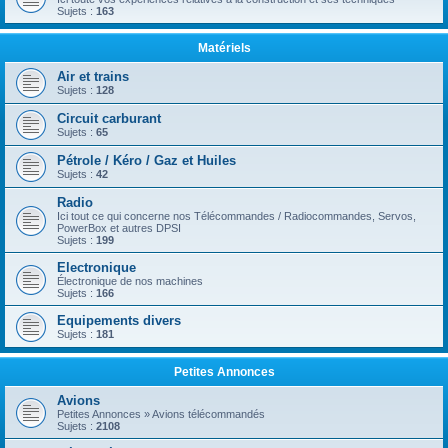
Sujets :
163
Matériels
Air et trains
Sujets :
128
Circuit carburant
Sujets :
65
Pétrole / Kéro / Gaz et Huiles
Sujets :
42
Radio
Ici tout ce qui concerne nos Télécommandes / Radiocommandes, Servos,
PowerBox et autres DPSI
Sujets :
199
Electronique
Électronique de nos machines
Sujets :
166
Equipements divers
Sujets :
181
Petites Annonces
Avions
Petites Annonces » Avions télécommandés
Sujets :
2108