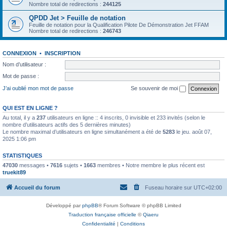
Nombre total de redirections :
244125
QPDD Jet > Feuille de notation
Feuille de notation pour la Qualification Pilote De Démonstration Jet FFAM
Nombre total de redirections :
246743
CONNEXION
•
INSCRIPTION
Nom d’utilisateur :
Mot de passe :
J’ai oublié mon mot de passe
Se souvenir de moi
QUI EST EN LIGNE ?
Au total, il y a
237
utilisateurs en ligne :: 4 inscrits, 0 invisible et 233 invités (selon le
nombre d’utilisateurs actifs des 5 dernières minutes)
Le nombre maximal d’utilisateurs en ligne simultanément a été de
5283
le jeu. août 07,
2025 1:06 pm
STATISTIQUES
47030
messages •
7616
sujets •
1663
membres • Notre membre le plus récent est
truekit89
Accueil du forum
Fuseau horaire sur
UTC+02:00
Développé par
phpBB
® Forum Software © phpBB Limited
Traduction française officielle
©
Qiaeru
Confidentialité
|
Conditions