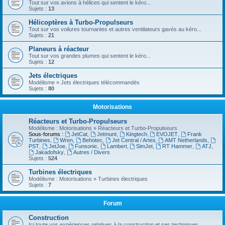
Tout sur vos avions à hélices qui sentent le kéro...
Sujets :
13
Hélicoptères à Turbo-Propulseurs
Tout sur vos voilures tournantes et autres ventilateurs gavés au kéro...
Sujets :
21
Planeurs à réacteur
Tout sur vos grandes plumes qui sentent le kéro...
Sujets :
12
Jets électriques
Modélisme » Jets électriques télécommandés
Sujets :
80
Motorisations
Réacteurs et Turbo-Propulseurs
Modélisme : Motorisations » Réacteurs et Turbo-Propulseurs
Sous-forums :
JetCat
,
Jetmunt
,
Kingtech
,
EVOJET
,
Frank
Turbines
,
Wren
,
Behotec
,
Jet Central / Artes
,
AMT Netherlands
,
PST
,
JetJoe
,
Funsonic
,
Lambert
,
SimJet
,
RT Hammer
,
ATJ
,
Jakadofsky
,
Autres / Divers
Sujets :
524
Turbines électriques
Modélisme : Motorisations » Turbines électriques
Sujets :
7
Forum
Construction
Ici toute vos expériences relatives à la construction et ses techniques