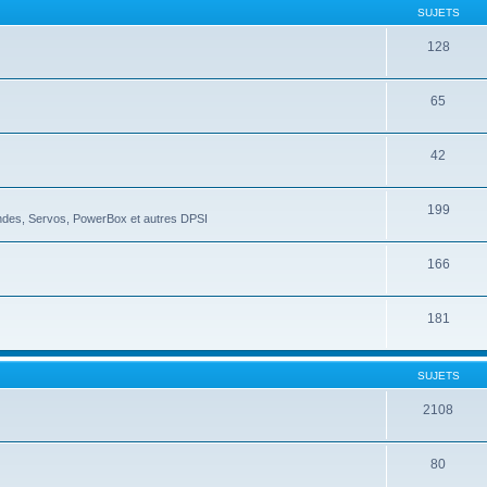
SUJETS
128
65
42
199
ndes, Servos, PowerBox et autres DPSI
166
181
SUJETS
2108
80