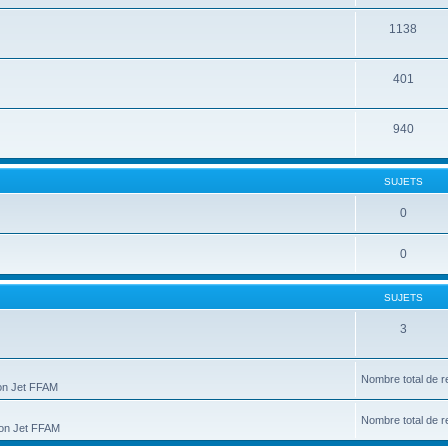
1138
401
940
SUJETS
0
0
SUJETS
3
Nombre total de r
ion Jet FFAM
Nombre total de r
tion Jet FFAM