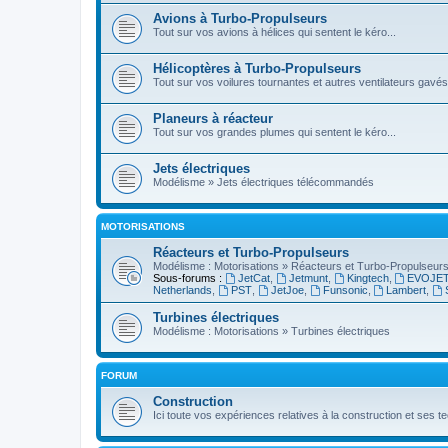
Avions à Turbo-Propulseurs
Tout sur vos avions à hélices qui sentent le kéro...
Hélicoptères à Turbo-Propulseurs
Tout sur vos voilures tournantes et autres ventilateurs gavés
Planeurs à réacteur
Tout sur vos grandes plumes qui sentent le kéro...
Jets électriques
Modélisme » Jets électriques télécommandés
MOTORISATIONS
Réacteurs et Turbo-Propulseurs
Modélisme : Motorisations » Réacteurs et Turbo-Propulseur
Sous-forums :
JetCat
,
Jetmunt
,
Kingtech
,
EVOJE
Netherlands
,
PST
,
JetJoe
,
Funsonic
,
Lambert
,
Turbines électriques
Modélisme : Motorisations » Turbines électriques
FORUM
Construction
Ici toute vos expériences relatives à la construction et ses 