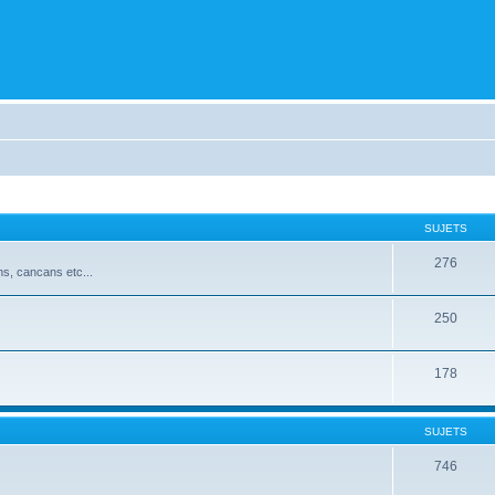
SUJETS
276
ns, cancans etc...
250
178
SUJETS
746