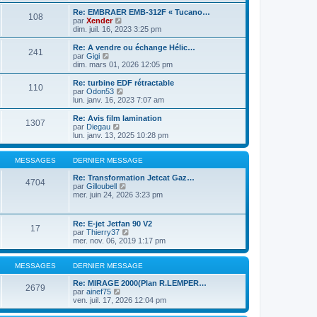
r
n
l
m
n
s
e
Re: EMBRAER EMB-312F « Tucano…
e
108
i
u
d
C
par
Xender
s
e
l
e
o
dim. juil. 16, 2023 3:25 pm
s
r
t
r
n
a
m
e
n
s
Re: A vendre ou échange Hélic…
g
e
241
r
i
u
C
par
Gigi
e
s
l
e
l
o
dim. mars 01, 2026 12:05 pm
s
e
r
t
n
a
d
m
e
s
Re: turbine EDF rétractable
g
e
e
110
r
u
C
par
Odon53
e
r
s
l
l
o
lun. janv. 16, 2023 7:07 am
n
s
e
t
n
i
a
d
e
s
Re: Avis film lamination
e
g
e
1307
r
u
C
par
Diegau
r
e
r
l
l
o
lun. janv. 13, 2025 10:28 pm
m
n
e
t
n
e
i
d
e
s
s
e
e
r
u
MESSAGES
DERNIER MESSAGE
s
r
r
l
l
a
m
n
e
t
Re: Transformation Jetcat Gaz…
g
e
4704
i
d
e
C
par
Gilloubell
e
s
e
e
r
o
mer. juin 24, 2026 3:23 pm
s
r
r
l
n
a
m
n
e
s
g
e
i
d
u
Re: E-jet Jetfan 90 V2
e
s
e
17
e
l
C
par
Thierry37
s
r
r
t
o
mer. nov. 06, 2019 1:17 pm
a
m
n
e
n
g
e
i
r
s
e
s
e
l
u
MESSAGES
DERNIER MESSAGE
s
r
e
l
a
m
d
t
Re: MIRAGE 2000(Plan R.LEMPER…
g
2679
e
e
C
e
par
ainef75
e
s
r
o
r
ven. juil. 17, 2026 12:04 pm
s
n
n
l
a
i
s
e