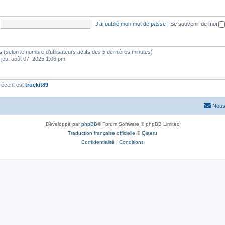
J’ai oublié mon mot de passe
|
Se souvenir de moi
ités (selon le nombre d’utilisateurs actifs des 5 dernières minutes)
 jeu. août 07, 2025 1:06 pm
récent est
truekit89
Nous
Développé par
phpBB
® Forum Software © phpBB Limited
Traduction française officielle
©
Qiaeru
Confidentialité
|
Conditions