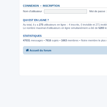
CONNEXION
•
INSCRIPTION
Nom d’utilisateur :
Mot de passe :
QUI EST EN LIGNE ?
Au total, il y a
275
utilisateurs en ligne :: 4 inscrits, 0 invisible et 271 inv
Le nombre maximal d’utilisateurs en ligne simultanément a été de
5283
le
STATISTIQUES
47031
messages •
7616
sujets •
1663
membres • Notre membre le plus 
Accueil du forum