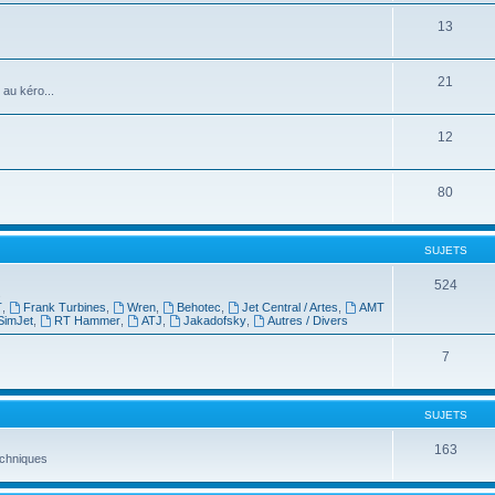
13
21
 au kéro...
12
80
SUJETS
524
s
T
,
Frank Turbines
,
Wren
,
Behotec
,
Jet Central / Artes
,
AMT
SimJet
,
RT Hammer
,
ATJ
,
Jakadofsky
,
Autres / Divers
7
SUJETS
163
techniques