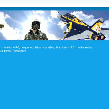
RC, modélisme RC, maquettes télécommandées, Jets, Avions RC, modèle réduit,
res à Turbo-Propulseurs