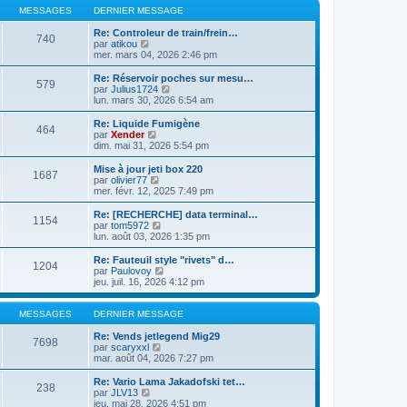
g
e
u
d
MESSAGES
DERNIER MESSAGE
e
r
l
e
m
t
r
Re: Controleur de train/frein…
740
e
C
e
n
par
atikou
s
o
r
i
mer. mars 04, 2026 2:46 pm
s
n
l
e
a
s
e
r
Re: Réservoir poches sur mesu…
g
579
u
d
m
C
par
Julius1724
e
l
e
e
o
lun. mars 30, 2026 6:54 am
t
r
s
n
e
n
s
s
Re: Liquide Fumigène
464
r
i
a
u
C
par
Xender
l
e
g
l
o
dim. mai 31, 2026 5:54 pm
e
r
e
t
n
d
m
e
s
Mise à jour jeti box 220
e
e
1687
r
u
C
par
olivier77
r
s
l
l
o
mer. févr. 12, 2025 7:49 pm
n
s
e
t
n
i
a
d
e
s
Re: [RECHERCHE] data terminal…
e
g
e
1154
r
u
C
par
tom5972
r
e
r
l
l
o
lun. août 03, 2026 1:35 pm
m
n
e
t
n
e
i
d
e
s
Re: Fauteuil style "rivets" d…
s
e
e
1204
r
u
C
par
Paulovoy
s
r
r
l
l
o
jeu. juil. 16, 2026 4:12 pm
a
m
n
e
t
n
g
e
i
d
e
s
e
s
e
e
r
u
MESSAGES
DERNIER MESSAGE
s
r
r
l
l
a
m
n
e
t
Re: Vends jetlegend Mig29
g
e
7698
i
d
C
e
par
scaryxxl
e
s
e
e
o
r
mar. août 04, 2026 7:27 pm
s
r
r
n
l
a
m
n
s
e
Re: Vario Lama Jakadofski tet…
g
e
238
i
u
d
C
par
JLV13
e
s
e
l
e
o
jeu. mai 28, 2026 4:51 pm