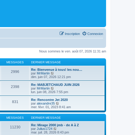
Inscription
Connexion
Nous sommes le ven. août 07, 2026 11:31 am
MESSAGES
DERNIER MESSAGE
Re: Bienvenue à tous! les nou…
2996
C
par
MrMartin
o
dim. juin 07, 2026 12:21 pm
n
s
Re: MABJETCHAUD JUIN 2026
2398
u
C
par
MrMartin
l
o
lun. juin 08, 2026 7:55 pm
t
n
e
s
Re: Rencontre Jet 2020
831
r
u
C
par
alexandre35
l
l
o
mer. févr. 01, 2023 8:41 am
e
t
n
d
e
s
e
r
u
MESSAGES
DERNIER MESSAGE
r
l
l
n
e
t
Re: Mirage 2000 jmb - de A à Z
11230
i
d
C
e
par
Julius1724
e
e
o
r
mar. juil. 28, 2026 8:43 pm
r