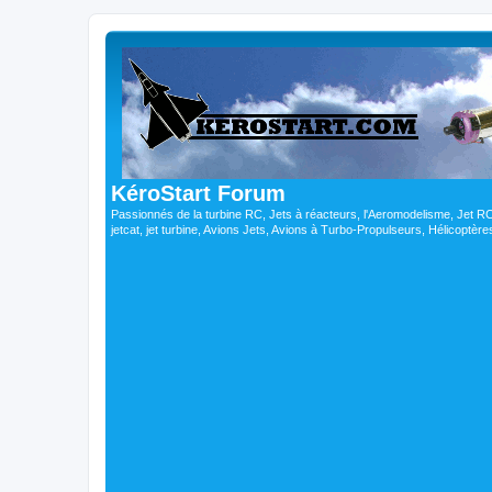
KéroStart Forum
Passionnés de la turbine RC, Jets à réacteurs, l'Aeromodelisme, Jet 
jetcat, jet turbine, Avions Jets, Avions à Turbo-Propulseurs, Hélicoptè