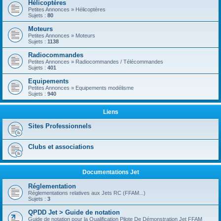
Hélicoptères
Petites Annonces » Hélicoptères
Sujets :
80
Moteurs
Petites Annonces » Moteurs
Sujets :
1138
Radiocommandes
Petites Annonces » Radiocommandes / Télécommandes
Sujets :
401
Equipements
Petites Annonces » Equipements modélisme
Sujets :
940
Liens
Sites Professionnels
Clubs et associations
Documentations Jet
Réglementation
Réglementations relatives aux Jets RC (FFAM...)
Sujets :
3
QPDD Jet > Guide de notation
Guide de notation pour la Qualification Pilote De Démonstration Jet FFAM