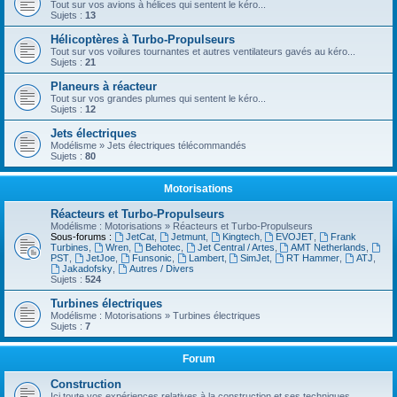
Tout sur vos avions à hélices qui sentent le kéro...
Sujets :
13
Hélicoptères à Turbo-Propulseurs
Tout sur vos voilures tournantes et autres ventilateurs gavés au kéro...
Sujets :
21
Planeurs à réacteur
Tout sur vos grandes plumes qui sentent le kéro...
Sujets :
12
Jets électriques
Modélisme » Jets électriques télécommandés
Sujets :
80
Motorisations
Réacteurs et Turbo-Propulseurs
Modélisme : Motorisations » Réacteurs et Turbo-Propulseurs
Sous-forums :
JetCat
,
Jetmunt
,
Kingtech
,
EVOJET
,
Frank
Turbines
,
Wren
,
Behotec
,
Jet Central / Artes
,
AMT Netherlands
,
PST
,
JetJoe
,
Funsonic
,
Lambert
,
SimJet
,
RT Hammer
,
ATJ
,
Jakadofsky
,
Autres / Divers
Sujets :
524
Turbines électriques
Modélisme : Motorisations » Turbines électriques
Sujets :
7
Forum
Construction
Ici toute vos expériences relatives à la construction et ses techniques