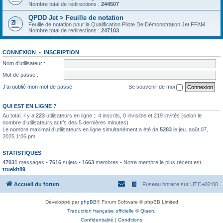
Nombre total de redirections :
244507
QPDD Jet > Feuille de notation
Feuille de notation pour la Qualification Pilote De Démonstration Jet FFAM
Nombre total de redirections :
247103
CONNEXION
•
INSCRIPTION
Nom d’utilisateur :
Mot de passe :
J’ai oublié mon mot de passe
Se souvenir de moi
QUI EST EN LIGNE ?
Au total, il y a
223
utilisateurs en ligne :: 4 inscrits, 0 invisible et 219 invités (selon le
nombre d’utilisateurs actifs des 5 dernières minutes)
Le nombre maximal d’utilisateurs en ligne simultanément a été de
5283
le jeu. août 07,
2025 1:06 pm
STATISTIQUES
47031
messages •
7616
sujets •
1663
membres • Notre membre le plus récent est
truekit89
Accueil du forum
Fuseau horaire sur
UTC+02:00
Développé par
phpBB
® Forum Software © phpBB Limited
Traduction française officielle
©
Qiaeru
Confidentialité
|
Conditions