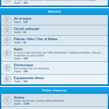
Sujets :
163
Matériels
Air et trains
Sujets :
128
Circuit carburant
Sujets :
65
Pétrole / Kéro / Gaz et Huiles
Sujets :
42
Radio
Ici tout ce qui concerne nos Télécommandes / Radiocommandes, Servos,
PowerBox et autres DPSI
Sujets :
199
Electronique
Électronique de nos machines
Sujets :
166
Equipements divers
Sujets :
181
Petites Annonces
Avions
Petites Annonces » Avions télécommandés
Sujets :
2108