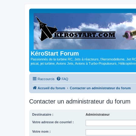
KéroStart Forum
Passionnés de la turbine RC, Jets à réacteurs, l'Aeromodelisme, Jet 
jetcat, jet turbine, Avions Jets, Avions à Turbo-Propulseurs, Hélicoptè
Raccourcis
FAQ
Accueil du forum
Contacter un administrateur du forum
Contacter un administrateur du forum
Destinataire :
Administrateur
Votre adresse de courriel :
Votre nom :