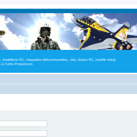
RC, modélisme RC, maquettes télécommandées, Jets, Avions RC, modèle réduit,
res à Turbo-Propulseurs