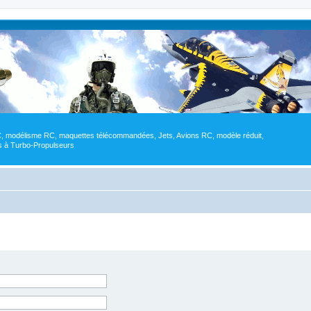
RC, modélisme RC, maquettes télécommandées, Jets, Avions RC, modèle réduit,
res à Turbo-Propulseurs