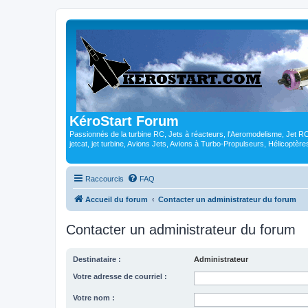
KéroStart Forum
Passionnés de la turbine RC, Jets à réacteurs, l'Aeromodelisme, Jet 
jetcat, jet turbine, Avions Jets, Avions à Turbo-Propulseurs, Hélicoptè
Raccourcis
FAQ
Accueil du forum
Contacter un administrateur du forum
Contacter un administrateur du forum
Destinataire :
Administrateur
Votre adresse de courriel :
Votre nom :