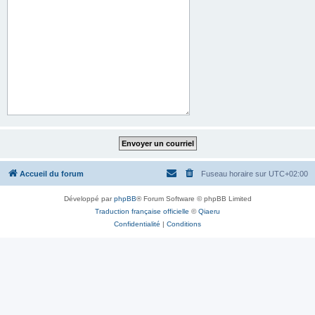
Accueil du forum
Fuseau horaire sur
UTC+02:00
Développé par
phpBB
® Forum Software © phpBB Limited
Traduction française officielle
©
Qiaeru
Confidentialité
|
Conditions