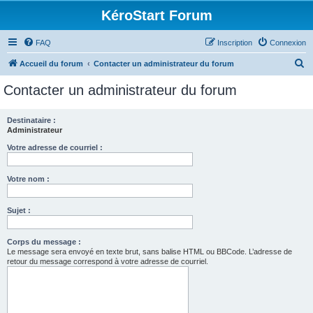
KéroStart Forum
FAQ
Inscription
Connexion
R
Accueil du forum
Contacter un administrateur du forum
e
Contacter un administrateur du forum
c
h
Destinataire :
Administrateur
e
r
Votre adresse de courriel :
c
Votre nom :
h
e
Sujet :
r
Corps du message :
Le message sera envoyé en texte brut, sans balise HTML ou BBCode. L’adresse de
retour du message correspond à votre adresse de courriel.