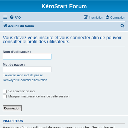
KéroStart Forum
FAQ
Inscription
Connexion
R
Accueil du forum
e
Vous devez vous inscrire et vous connecter afin de pouvoir
c
consulter le profil des utilisateurs.
h
Nom d’utilisateur :
e
r
Mot de passe :
c
h
J’ai oublié mon mot de passe
Renvoyer le courriel d’activation
e
r
Se souvenir de moi
Masquer ma présence lors de cette session
INSCRIPTION
Vous devez être inscrit avant de pouvoir vous connecter. L’inscription est