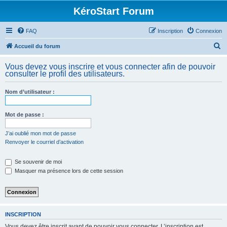
KéroStart Forum
FAQ
Inscription
Connexion
R
Accueil du forum
e
Vous devez vous inscrire et vous connecter afin de pouvoir
c
consulter le profil des utilisateurs.
h
Nom d’utilisateur :
e
r
Mot de passe :
c
h
J’ai oublié mon mot de passe
Renvoyer le courriel d’activation
e
r
Se souvenir de moi
Masquer ma présence lors de cette session
INSCRIPTION
Vous devez être inscrit avant de pouvoir vous connecter. L’inscription est