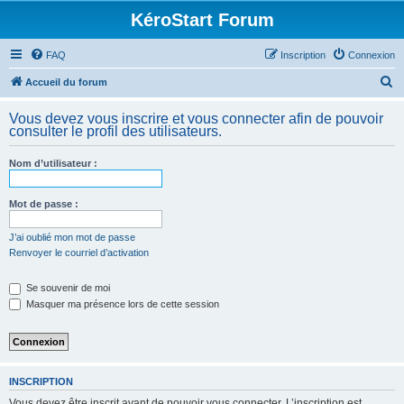
KéroStart Forum
FAQ
Inscription
Connexion
R
Accueil du forum
e
Vous devez vous inscrire et vous connecter afin de pouvoir
c
consulter le profil des utilisateurs.
h
Nom d’utilisateur :
e
r
Mot de passe :
c
h
J’ai oublié mon mot de passe
Renvoyer le courriel d’activation
e
r
Se souvenir de moi
Masquer ma présence lors de cette session
INSCRIPTION
Vous devez être inscrit avant de pouvoir vous connecter. L’inscription est