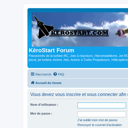
KéroStart Forum
Passionnés de la turbine RC, Jets à réacteurs, l'Aeromodelisme, Jet 
jetcat, jet turbine, Avions Jets, Avions à Turbo-Propulseurs, Hélicoptè
Raccourcis
FAQ
Accueil du forum
Vous devez vous inscrire et vous connecter afin de
Nom d’utilisateur :
Mot de passe :
J’ai oublié mon mot de passe
Renvoyer le courriel d’activation