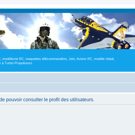
RC, modélisme RC, maquettes télécommandées, Jets, Avions RC, modèle réduit,
res à Turbo-Propulseurs
 pouvoir consulter le profil des utilisateurs.