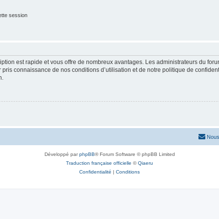
tte session
cription est rapide et vous offre de nombreux avantages. Les administrateurs du fo
ir pris connaissance de nos conditions d’utilisation et de notre politique de confide
n.
Nous
Développé par
phpBB
® Forum Software © phpBB Limited
Traduction française officielle
©
Qiaeru
Confidentialité
|
Conditions