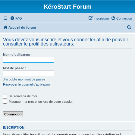
KéroStart Forum
FAQ
Inscription
Connexion
R
Accueil du forum
e
Vous devez vous inscrire et vous connecter afin de pouvoir
c
consulter le profil des utilisateurs.
h
Nom d’utilisateur :
e
r
Mot de passe :
c
h
J’ai oublié mon mot de passe
Renvoyer le courriel d’activation
e
r
Se souvenir de moi
Masquer ma présence lors de cette session
INSCRIPTION
Vous devez être inscrit avant de pouvoir vous connecter. L’inscription est