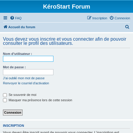
KéroStart Forum
FAQ
Inscription
Connexion
R
Accueil du forum
e
Vous devez vous inscrire et vous connecter afin de pouvoir
c
consulter le profil des utilisateurs.
h
Nom d’utilisateur :
e
r
Mot de passe :
c
h
J’ai oublié mon mot de passe
Renvoyer le courriel d’activation
e
r
Se souvenir de moi
Masquer ma présence lors de cette session
INSCRIPTION
Vous devez être inscrit avant de pouvoir vous connecter. L’inscription est