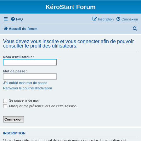
KéroStart Forum
FAQ
Inscription
Connexion
R
Accueil du forum
e
Vous devez vous inscrire et vous connecter afin de pouvoir
c
consulter le profil des utilisateurs.
h
Nom d’utilisateur :
e
r
Mot de passe :
c
h
J’ai oublié mon mot de passe
Renvoyer le courriel d’activation
e
r
Se souvenir de moi
Masquer ma présence lors de cette session
INSCRIPTION
Vous devez être inscrit avant de pouvoir vous connecter. L’inscription est