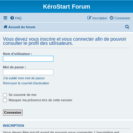
KéroStart Forum
FAQ
Inscription
Connexion
R
Accueil du forum
e
Vous devez vous inscrire et vous connecter afin de pouvoir
c
consulter le profil des utilisateurs.
h
Nom d’utilisateur :
e
r
Mot de passe :
c
h
J’ai oublié mon mot de passe
Renvoyer le courriel d’activation
e
r
Se souvenir de moi
Masquer ma présence lors de cette session
INSCRIPTION
Vous devez être inscrit avant de pouvoir vous connecter. L’inscription est